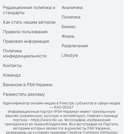
Редакционная политика и
Аналитика
стандарты
Политика
Как стать нашим автором
Бизнес
Правила пользования
Жизнь
Правовая информация
Развлечения
Политика
Lifestyle
конфиденциальности
Контакты
Команда
Вакансии в РБК-Украина
Разместить рекламу
Идентификатор онлайн-медиа в Реестре субъектов в сфере медиа
— R40-05347
Информационный портал «РБК-Украина» имеет трехязычную
версию (украинскую, русскую и английскую), главная страница
портала –
https://www.rbc.ua
. Фотографии, изображения
принадлежат их правообладателям. Все фотографии на Портале,
авторами которых являются журналисты РБК-Украина,
размещены на условиях лицензии Creative Commons Attribution