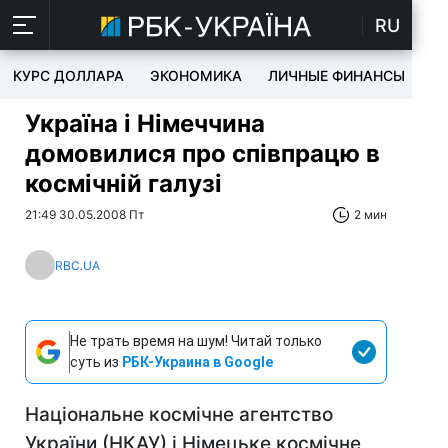
RU
КУРС ДОЛЛАРА
ЭКОНОМИКА
ЛИЧНЫЕ ФИНАНСЫ
T
Україна і Німеччина
домовилися про співпрацю в
космічній галузі
21:49 30.05.2008 Пт
2 мин
RBC.UA
Не трать время на шум! Читай только
суть из
РБК-Украина в Google
Національне космічне агентство
України (НКАУ) і Німецьке космічне