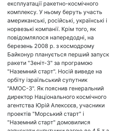
експлуатації ракетно-космічного
комплексу. У ньому беруть участь
американські, російські, українські і
норвезькі компанії. Крім того, як
повідомлялося напередодні, на
березень 2008 р. з космодрому
Байконур планується перший запуск
ракети "Зеніт-3" за програмою
"Наземний старт". Носій виведе на
орбіту ізраїльський супутник
"АМОС-3". Як пояснив генеральний
директор Національного космічного
агентства Юрій Алексєєв, учасники
проектів "Морський старт" і
"Наземний старт" домовилися
запускати супутники вагою до 4,5 т з