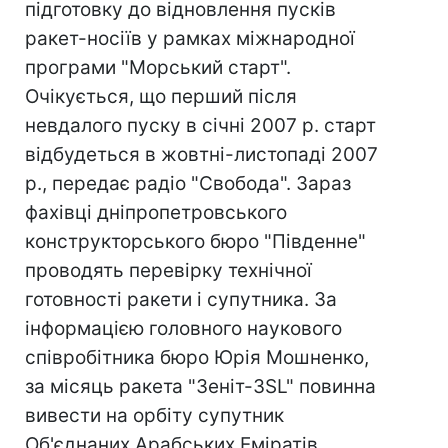
підготовку до відновлення пусків
ракет-носіїв у рамках міжнародної
програми "Морський старт".
Очікується, що перший після
невдалого пуску в січні 2007 р. старт
відбудеться в жовтні-листопаді 2007
р., передає радіо "Свобода". Зараз
фахівці дніпропетровського
конструкторського бюро "Південне"
проводять перевірку технічної
готовності ракети і супутника. За
інформацією головного наукового
співробітника бюро Юрія Мошненко,
за місяць ракета "Зеніт-3SL" повинна
вивести на орбіту супутник
Об'єднаних Арабських Еміратів