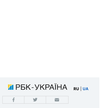
RU
|
UA