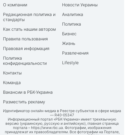
О компании
Новости Украины
Редакционная политика и
Аналитика
стандарты
Политика
Как стать нашим автором
Бизнес
Правила пользования
Жизнь
Правовая информация
Развлечения
Политика
Lifestyle
конфиденциальности
Контакты
Команда
Вакансии в РБК-Украина
Разместить рекламу
Идентификатор онлайн-медиа в Реестре субъектов в сфере медиа
— R40-05347
Информационный портал «РБК-Украина» имеет трехязычную
версию (украинскую, русскую и английскую), главная страница
портала –
https://www.rbc.ua
. Фотографии, изображения
принадлежат их правообладателям. Все фотографии на Портале,