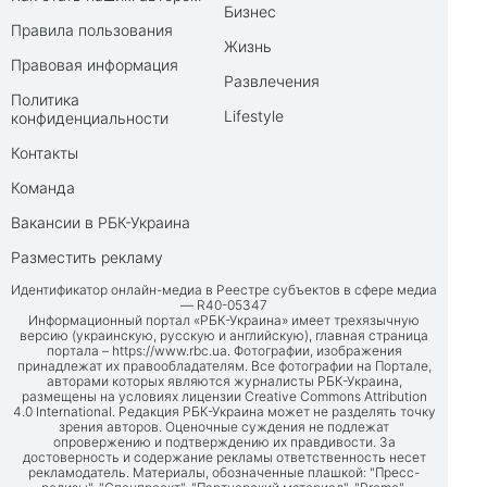
Бизнес
Правила пользования
Жизнь
Правовая информация
Развлечения
Политика
Lifestyle
конфиденциальности
Контакты
Команда
Вакансии в РБК-Украина
Разместить рекламу
Идентификатор онлайн-медиа в Реестре субъектов в сфере медиа
— R40-05347
Информационный портал «РБК-Украина» имеет трехязычную
версию (украинскую, русскую и английскую), главная страница
портала –
https://www.rbc.ua
. Фотографии, изображения
принадлежат их правообладателям. Все фотографии на Портале,
авторами которых являются журналисты РБК-Украина,
размещены на условиях лицензии Creative Commons Attribution
4.0 International. Редакция РБК-Украина может не разделять точку
зрения авторов. Оценочные суждения не подлежат
опровержению и подтверждению их правдивости. За
достоверность и содержание рекламы ответственность несет
рекламодатель. Материалы, обозначенные плашкой: "Пресс-