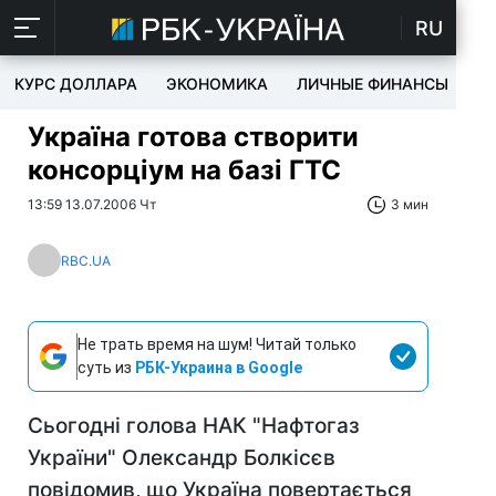
RU
КУРС ДОЛЛАРА
ЭКОНОМИКА
ЛИЧНЫЕ ФИНАНСЫ
T
Україна готова створити
консорціум на базі ГТС
13:59 13.07.2006 Чт
3 мин
RBC.UA
Не трать время на шум! Читай только
суть из
РБК-Украина в Google
Сьогодні голова НАК "Нафтогаз
України" Олександр Болкісєв
повідомив, що Україна повертається