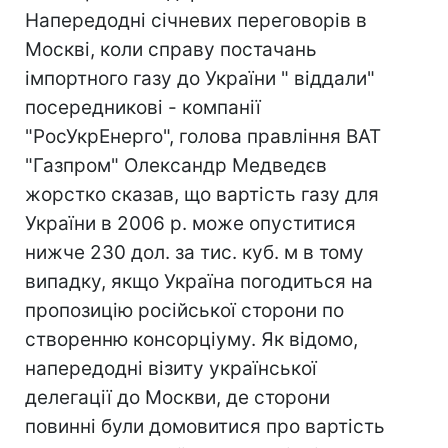
Напередодні січневих переговорів в
Москві, коли справу постачань
імпортного газу до України " віддали"
посередникові - компанії
"РосУкрЕнерго", голова правління ВАТ
"Газпром" Олександр Медведєв
жорстко сказав, що вартість газу для
України в 2006 р. може опуститися
нижче 230 дол. за тис. куб. м в тому
випадку, якщо Україна погодиться на
пропозицію російської сторони по
створенню консорціуму. Як відомо,
напередодні візиту української
делегації до Москви, де сторони
повинні були домовитися про вартість