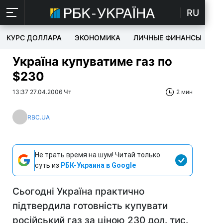
RU
КУРС ДОЛЛАРА
ЭКОНОМИКА
ЛИЧНЫЕ ФИНАНСЫ
T
Україна купуватиме газ по
$230
13:37 27.04.2006 Чт
2 мин
RBC.UA
Не трать время на шум! Читай только
суть из
РБК-Украина в Google
Сьогодні Україна практично
підтвердила готовність купувати
російський газ за ціною 230 дол. тис.