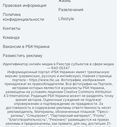
Жизнь
Правовая информация
Развлечения
Политика
Lifestyle
конфиденциальности
Контакты
Команда
Вакансии в РБК-Украина
Разместить рекламу
Идентификатор онлайн-медиа в Реестре субъектов в сфере медиа
— R40-05347
Информационный портал «РБК-Украина» имеет трехязычную
версию (украинскую, русскую и английскую), главная страница
портала –
https://www.rbc.ua
. Фотографии, изображения
принадлежат их правообладателям. Все фотографии на Портале,
авторами которых являются журналисты РБК-Украина,
размещены на условиях лицензии Creative Commons Attribution
4.0 International. Редакция РБК-Украина может не разделять точку
зрения авторов. Оценочные суждения не подлежат
опровержению и подтверждению их правдивости. За
достоверность и содержание рекламы ответственность несет
рекламодатель. Материалы, обозначенные плашкой: "Пресс-
релизы", "Спецпроект", "Партнерский материал", "Promo",
"Благотворительность", "Резонанс" размещаются на правах
рекламы и предназначены, как правило, для лиц, достигших 21-