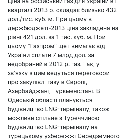
Ціна на російський газ для України в І
кварталі 2013 р. складає близько 432
дол./тис. куб. м. При цьому в
держбюджеті-2013 ціна закладена на
рівні 421 дол. за 1 тис. куб. м. При
цьому "Газпром" ще і вимагає від
України сплати 7 млрд дол. за
недобраний в 2012 р. газ. Так, у
зв'язку з цим ведуться переговори
про закупівлі газу в Європі,
Азербайджані, Туркменістані. В
Одеській області планується
будівництво LNG-терміналу, також
можливе спільне з Туреччиною
будівництво LNG-терміналу на
турецькому узбережжі Середземного