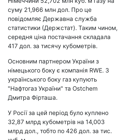
Німеччини 52,702 млн куб. м газу на
суму 21,966 млн дол. Про це
повідомляє Державна служба
статистики (Держстат). Таким чином,
середня ціна постачання складала
417 дол. за тисячу кубометрів.
Основним партнером України з
німецького боку є компанія RWE. З
українського боку газ купують
"Нафтогаз України" та Ostchem
Дмитра Фірташа.
У Росії за цей період було куплено
32,87 млрд кубометрів на 14,003
млрд дол., тобто по 426 дол. за тис.