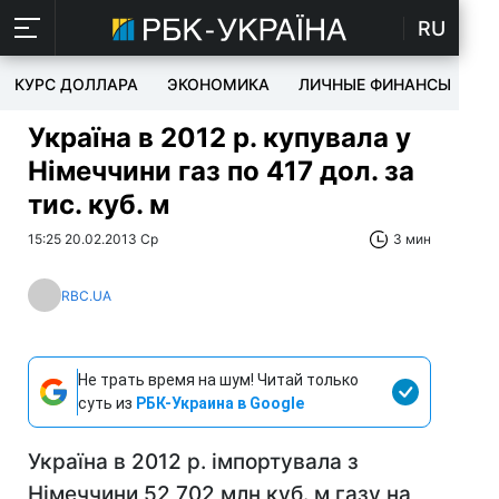
RU
КУРС ДОЛЛАРА
ЭКОНОМИКА
ЛИЧНЫЕ ФИНАНСЫ
T
Україна в 2012 р. купувала у
Німеччини газ по 417 дол. за
тис. куб. м
15:25 20.02.2013 Ср
3 мин
RBC.UA
Не трать время на шум! Читай только
суть из
РБК-Украина в Google
Україна в 2012 р. імпортувала з
Німеччини 52,702 млн куб. м газу на