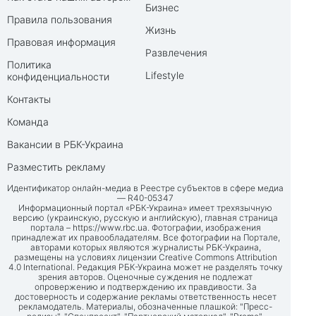
Бизнес
Правила пользования
Жизнь
Правовая информация
Развлечения
Политика
Lifestyle
конфиденциальности
Контакты
Команда
Вакансии в РБК-Украина
Разместить рекламу
Идентификатор онлайн-медиа в Реестре субъектов в сфере медиа
— R40-05347
Информационный портал «РБК-Украина» имеет трехязычную
версию (украинскую, русскую и английскую), главная страница
портала –
https://www.rbc.ua
. Фотографии, изображения
принадлежат их правообладателям. Все фотографии на Портале,
авторами которых являются журналисты РБК-Украина,
размещены на условиях лицензии Creative Commons Attribution
4.0 International. Редакция РБК-Украина может не разделять точку
зрения авторов. Оценочные суждения не подлежат
опровержению и подтверждению их правдивости. За
достоверность и содержание рекламы ответственность несет
рекламодатель. Материалы, обозначенные плашкой: "Пресс-