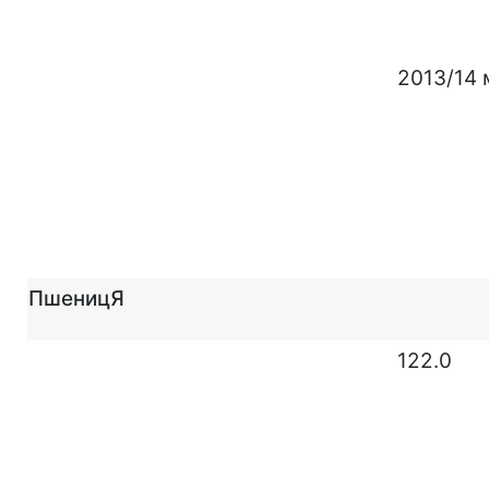
2013/14 
Пшениц
Я
122.0