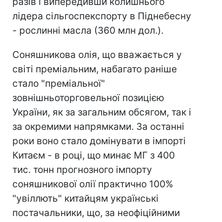
разів і випередивши колишнього
лідера сільгоспекспорту в Піднебесну
- рослинні масла (360 млн дол.).
Соняшникова олія, що вважається у
світі преміальним, набагато раніше
стало "преміальної"
зовнішньоторговельної позицією
України, як за загальним обсягом, так і
за окремими напрямками. За останні
роки воно стало домінувати в імпорті
Китаєм - в році, що минає МГ з 400
тис. тонн прогнозного імпорту
соняшникової олії практично 100%
"увіллють" китайцям українські
постачальники, що, за неофіційними