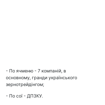
- По ячменю - 7 компаній, в
основному, гранди українського
зернотрейдінгом;
- По сої - ДПЗКУ.