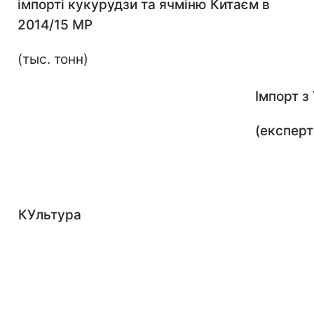
імпорті кукурудзи та ячміню Китаєм в
2014/15 МР
(тыс. тонн)
Імпорт з
(експерт
КУльтура