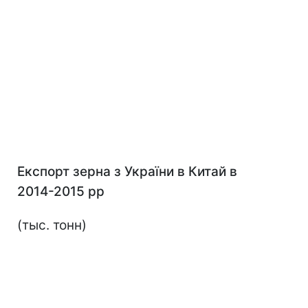
Е
кспорт зерна
з
Укра
ї
н
и
в Китай в
2014-2015
рр
(тыс. тонн)