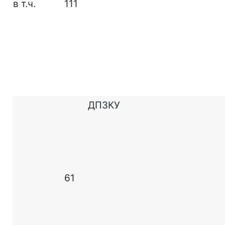
в т.ч.
111
ДПЗКУ
61