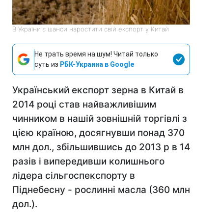
В України є шанси наростити свій експорт у Китай
Не трать время на шум! Читай только
суть из
РБК-Украина в Google
Український експорт зерна в Китай в
2014 році став найважливішим
чинником в нашій зовнішній торгівлі з
цією країною, досягнувши понад 370
млн дол., збільшившись до 2013 р в 14
разів і випередивши колишнього
лідера сільгоспекспорту в
Піднебесну - рослинні масла (360 млн
дол.).