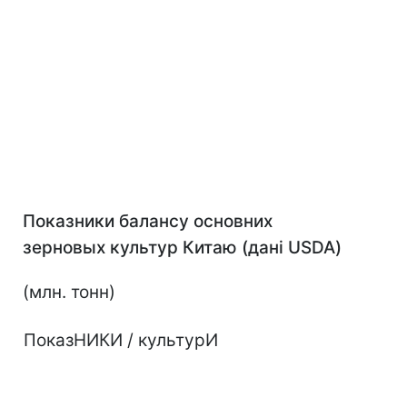
Показ
ники балансу основних
зерновых культур Кита
ю (дан
і USDA)
(млн. тонн)
ПоказНИКИ / культурИ