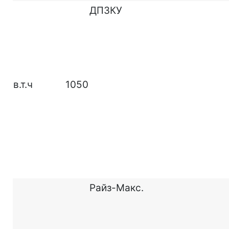
ДПЗКУ
в.т.ч
1050
Райз-Макс.