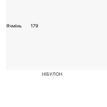
Ячм
інь
179
НІБУЛОН