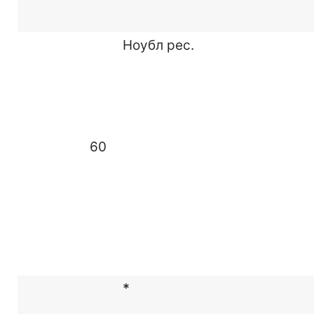
Ноубл рес.
60
*