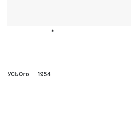
*
УСЬОго
1954