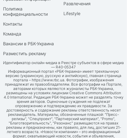
Развлечения
Политика
Lifestyle
конфиденциальности
Контакты
Команда
Вакансии в РБК-Украина
Разместить рекламу
Идентификатор онлайн-медиа в Реестре субъектов в сфере медиа
— R40-05347
Информационный портал «РБК-Украина» имеет трехязычную
версию (украинскую, русскую и английскую), главная страница
портала –
https://www.rbc.ua
. Фотографии, изображения
принадлежат их правообладателям. Все фотографии на Портале,
авторами которых являются журналисты РБК-Украина,
размещены на условиях лицензии Creative Commons Attribution
4.0 International. Редакция РБК-Украина может не разделять точку
зрения авторов. Оценочные суждения не подлежат
опровержению и подтверждению их правдивости. За
достоверность и содержание рекламы ответственность несет
рекламодатель. Материалы, обозначенные плашкой: "Пресс-
релизы", "Спецпроект", "Партнерский материал", "Promo",
"Благотворительность", "Резонанс" размещаются на правах
рекламы и предназначены, как правило, для лиц, достигших 21-
летнего возраста. «Новости компании» – это информационный
формат, охватывающий новости, события и объявления,