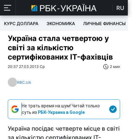
RU
КУРС ДОЛЛАРА
ЭКОНОМИКА
ЛИЧНЫЕ ФИНАНСЫ
T
Україна стала четвертою у
світі за кількістю
сертифікованих IT-фахівців
20:37 27.03.2013 Ср
2 мин
RBC.UA
Не трать время на шум! Читай только
суть из
РБК-Украина в Google
Україна посідає четверте місце в світі
за кількістю сертифікованих IT-