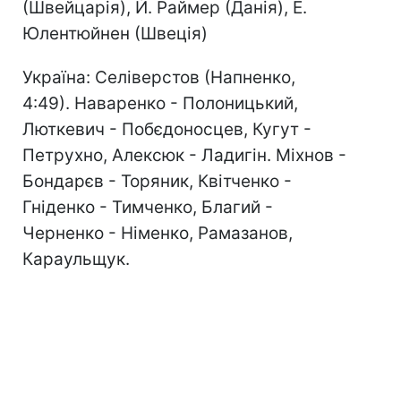
(Швейцарія), Й. Раймер (Данія), Е.
Юлентюйнен (Швеція)
Україна: Селіверстов (Напненко,
4:49). Наваренко - Полоницький,
Люткевич - Побєдоносцев, Кугут -
Петрухно, Алексюк - Ладигін. Міхнов -
Бондарєв - Торяник, Квітченко -
Гніденко - Тимченко, Благий -
Черненко - Німенко, Рамазанов,
Караульщук.