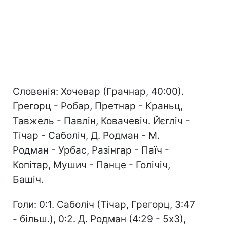
Словенія: Хочевар (Грачнар, 40:00).
Грегорц - Робар, Претнар - Краньц,
Тавжель - Павлін, Ковачевіч. Йєгліч -
Тічар - Саболіч, Д. Родман - М.
Родман - Урбас, Разінгар - Паїч -
Копітар, Мушич - Панце - Голічіч,
Башіч.
Голи: 0:1. Саболіч (Тічар, Грегорц, 3:47
- більш.), 0:2. Д. Родман (4:29 - 5х3),