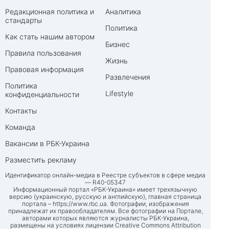
Редакционная политика и
Аналитика
стандарты
Политика
Как стать нашим автором
Бизнес
Правила пользования
Жизнь
Правовая информация
Развлечения
Политика
Lifestyle
конфиденциальности
Контакты
Команда
Вакансии в РБК-Украина
Разместить рекламу
Идентификатор онлайн-медиа в Реестре субъектов в сфере медиа
— R40-05347
Информационный портал «РБК-Украина» имеет трехязычную
версию (украинскую, русскую и английскую), главная страница
портала –
https://www.rbc.ua
. Фотографии, изображения
принадлежат их правообладателям. Все фотографии на Портале,
авторами которых являются журналисты РБК-Украина,
размещены на условиях лицензии Creative Commons Attribution