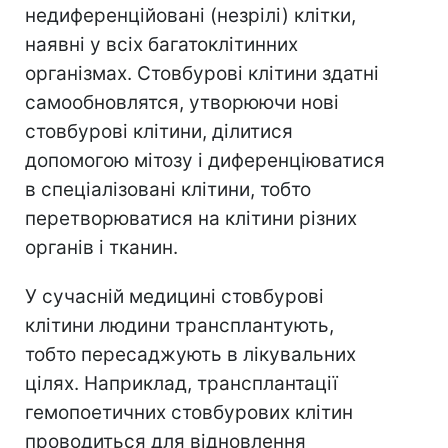
недиференційовані (незрілі) клітки,
наявні у всіх багатоклітинних
організмах. Стовбурові клітини здатні
самообновлятся, утворюючи нові
стовбурові клітини, ділитися
допомогою мітозу і диференціюватися
в спеціалізовані клітини, тобто
перетворюватися на клітини різних
органів і тканин.
У сучасній медицині стовбурові
клітини людини трансплантують,
тобто пересаджують в лікувальних
цілях. Наприклад, трансплантації
гемопоетичних стовбурових клітин
проводиться для відновлення