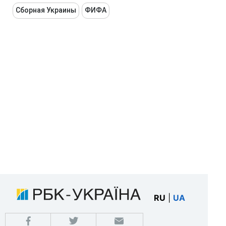
Сборная Украины
ФИФА
RU
|
UA