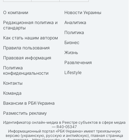
О компании
Новости Украины
Редакционная политика и
Аналитика
стандарты
Политика
Как стать нашим автором
Бизнес
Правила пользования
Жизнь
Правовая информация
Развлечения
Политика
Lifestyle
конфиденциальности
Контакты
Команда
Вакансии в РБК-Украина
Разместить рекламу
Идентификатор онлайн-медиа в Реестре субъектов в сфере медиа
— R40-05347
Информационный портал «РБК-Украина» имеет трехязычную
версию (украинскую, русскую и английскую), главная страница
портала –
https://www.rbc.ua
. Фотографии, изображения