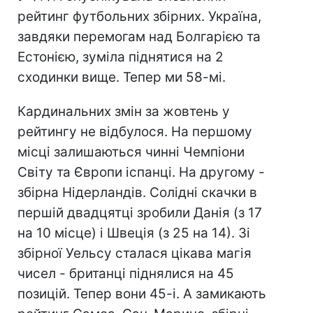
рейтинг футбольних збірних. Україна,
завдяки перемогам над Болгарією та
Естонією, зуміла піднятися на 2
сходинки вище. Тепер ми 58-мі.
Кардинальних змін за жовтень у
рейтингу не відбулося. На першому
місці залишаються чинні Чемпіони
Світу та Європи іспанці. На другому -
збірна Нідерландів. Солідні скачки в
першій двадцятці зробили Данія (з 17
на 10 місце) і Швеція (з 25 на 14). Зі
збірної Уельсу сталася цікава магія
чисел - британці піднялися на 45
позицій. Тепер вони 45-і. А замикають