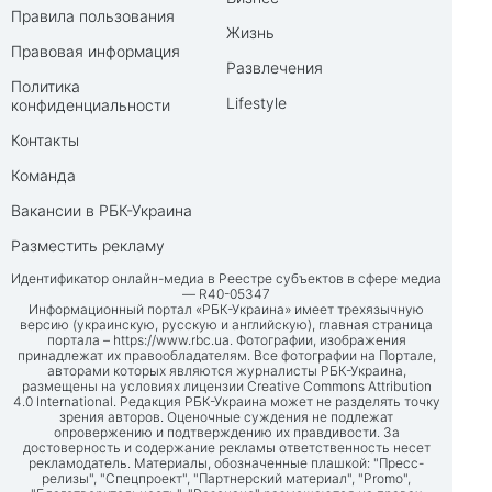
Правила пользования
Жизнь
Правовая информация
Развлечения
Политика
Lifestyle
конфиденциальности
Контакты
Команда
Вакансии в РБК-Украина
Разместить рекламу
Идентификатор онлайн-медиа в Реестре субъектов в сфере медиа
— R40-05347
Информационный портал «РБК-Украина» имеет трехязычную
версию (украинскую, русскую и английскую), главная страница
портала –
https://www.rbc.ua
. Фотографии, изображения
принадлежат их правообладателям. Все фотографии на Портале,
авторами которых являются журналисты РБК-Украина,
размещены на условиях лицензии Creative Commons Attribution
4.0 International. Редакция РБК-Украина может не разделять точку
зрения авторов. Оценочные суждения не подлежат
опровержению и подтверждению их правдивости. За
достоверность и содержание рекламы ответственность несет
рекламодатель. Материалы, обозначенные плашкой: "Пресс-
релизы", "Спецпроект", "Партнерский материал", "Promo",