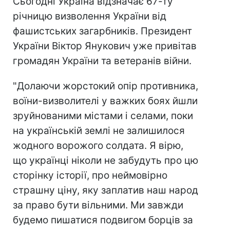
Сьогодні Україна відзначає 67-ту
річницю визволення України від
фашистських загарбників. Президент
України Віктор Янукович уже привітав
громадян України та ветеранів війни.
"Долаючи жорстокий опір противника,
воїни-визволителі у важких боях йшли
зруйнованими містами і селами, поки
на українській землі не залишилося
жодного ворожого солдата. Я вірю,
що українці ніколи не забудуть про цю
сторінку історії, про неймовірно
страшну ціну, яку заплатив наш народ
за право бути вільними. Ми завжди
будемо пишатися подвигом борців за