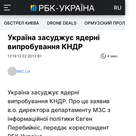
RU
ОБСТРЕЛ КИЕВА
DRONE DEALS
ОРМУЗСКИЙ ПРОЛИВ
Україна засуджує ядерні
випробування КНДР
12:19 12.02.2013 Вт
4 мин
RBC.UA
Україна засуджує ядерні
випробування КНДР. Про це заявив
в.о. директора департаменту МЗС з
інформаційної політики Євген
Перебийніс, передає кореспондент