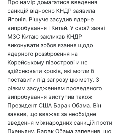
Про намір домагатися введення
санкцій відносно КНДР заявила
Японія. Рішуче засудив ядерне
випробування і Китай. У своїй заяві
МЗС Китаю закликав КНДР
виконувати зобов'язання щодо
ядерного роззброєння на
Корейському півострові и не
здійснювати кроків, які могли б
поставити під загрозу цю мету. З
різким засудженням проведеного
випробування виступив також
Президент США Барак Обама. Він
заявив, що вважає за необхідне
введення міжнародних санкцій проти
Пхеньяну. Барак Обама запевнив, що