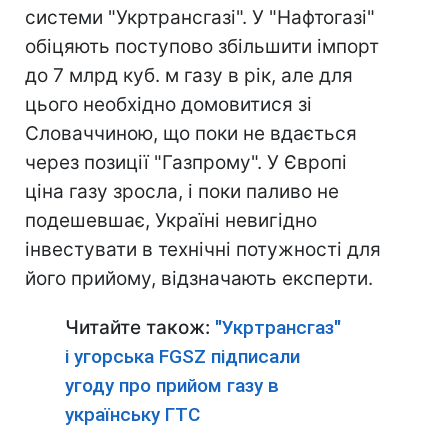
системи "Укртрансгазі". У "Нафтогазі"
обіцяють поступово збільшити імпорт
до 7 млрд куб. м газу в рік, але для
цього необхідно домовитися зі
Словаччиною, що поки не вдається
через позиції "Газпрому". У Європі
ціна газу зросла, і поки паливо не
подешевшає, Україні невигідно
інвестувати в технічні потужності для
його прийому, відзначають експерти.
Читайте також:
"Укртрансгаз"
і угорська FGSZ підписали
угоду про прийом газу в
українську ГТС