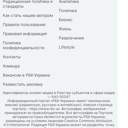
Редакционная политика и
Аналитика
стандарты
Политика
Как стать нашим автором
Бизнес
Правила пользования
Жизнь
Правовая информация
Развлечения
Политика
Lifestyle
конфиденциальности
Контакты
Команда
Вакансии в РБК-Украина
Разместить рекламу
Идентификатор онлайн-медиа в Реестре субъектов в сфере медиа
— R40-05347
Информационный портал «РБК-Украина» имеет трехязычную
версию (украинскую, русскую и английскую), главная страница
портала –
https://www.rbc.ua
. Фотографии, изображения
принадлежат их правообладателям. Все фотографии на Портале,
авторами которых являются журналисты РБК-Украина,
размещены на условиях лицензии Creative Commons Attribution
4.0 International. Редакция РБК-Украина может не разделять точку