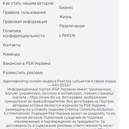
Как стать нашим автором
Бизнес
Правила пользования
Жизнь
Правовая информация
Развлечения
Политика
Lifestyle
конфиденциальности
Контакты
Команда
Вакансии в РБК-Украина
Разместить рекламу
Идентификатор онлайн-медиа в Реестре субъектов в сфере медиа
— R40-05347
Информационный портал «РБК-Украина» имеет трехязычную
версию (украинскую, русскую и английскую), главная страница
портала –
https://www.rbc.ua
. Фотографии, изображения
принадлежат их правообладателям. Все фотографии на Портале,
авторами которых являются журналисты РБК-Украина,
размещены на условиях лицензии Creative Commons Attribution
4.0 International. Редакция РБК-Украина может не разделять точку
зрения авторов. Оценочные суждения не подлежат
опровержению и подтверждению их правдивости. За
достоверность и содержание рекламы ответственность несет