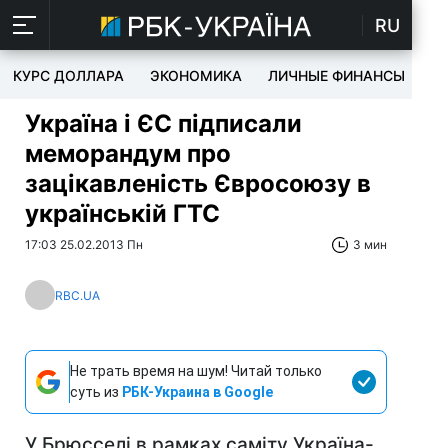
RU
КУРС ДОЛЛАРА
ЭКОНОМИКА
ЛИЧНЫЕ ФИНАНСЫ
T
Україна і ЄС підписали
меморандум про
зацікавленість Євросоюзу в
українській ГТС
17:03 25.02.2013 Пн
3 мин
RBC.UA
Не трать время на шум! Читай только
суть из
РБК-Украина в Google
У Брюсселі в рамках саміту Україна-