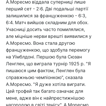
А.Моресмо віддала суперниці лише
перший сет - 2:6. Дві подальші партії
залишилися за француженкою - 6:3,
6:4. Матч вийшов складним для обох.
Учасниці досить часто помилялися,
але міцніше нерви врешті виявилися у
А.Моресмо. Вона стала другою
француженкою, що здобула перемогу
на Уїмблдоні. Першою була Сюзан
Ленглен, що виграла турнір 1925 р. "Я
пишаюся цим фактом, Ленглен була
справжньою чемпіонкою", сказала
А.Моресмо. "Я дуже хотіла виграти.
Цей трофей так багато означає для
мене, адже він є найпрестижнішою
нагородою в світі тенісу". А.Моресмо