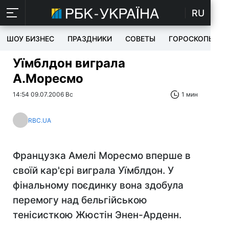
RU
ШОУ БИЗНЕС
ПРАЗДНИКИ
СОВЕТЫ
ГОРОСКОПЫ
Уїмблдон виграла
А.Моресмо
14:54 09.07.2006 Вс
1 мин
RBC.UA
Французка Амелі Моресмо вперше в
своїй кар'єрі виграла Уїмблдон. У
фінальному поєдинку вона здобула
перемогу над бельгійською
тенісисткою Жюстін Энен-Арденн.