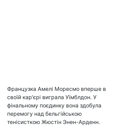
Французка Амелі Моресмо вперше в
своїй кар'єрі виграла Уїмблдон. У
фінальному поєдинку вона здобула
перемогу над бельгійською
тенісисткою Жюстін Энен-Арденн.