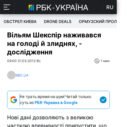
RU
ОБСТРЕЛ КИЕВА
DRONE DEALS
ОРМУЗСКИЙ ПРОЛИВ
Вільям Шекспір ​​наживався
на голоді й злиднях, -
дослідження
09:00 31.03.2013 Вс
1 мин
RBC.UA
Не трать время на шум! Читай только
суть из
РБК-Украина в Google
Нові дані дозволяють з великою
часткою впевненості припустити, що