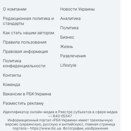
О компании
Новости Украины
Редакционная политика и
Аналитика
стандарты
Политика
Как стать нашим автором
Бизнес
Правила пользования
Жизнь
Правовая информация
Развлечения
Политика
Lifestyle
конфиденциальности
Контакты
Команда
Вакансии в РБК-Украина
Разместить рекламу
Идентификатор онлайн-медиа в Реестре субъектов в сфере медиа
— R40-05347
Информационный портал «РБК-Украина» имеет трехязычную
версию (украинскую, русскую и английскую), главная страница
портала –
https://www.rbc.ua
. Фотографии, изображения