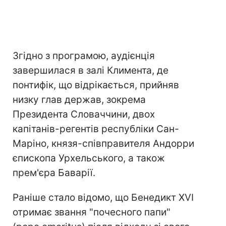
Згідно з програмою, аудієнція
завершилася в залі Климента, де
понтифік, що відрікається, прийняв
низку глав держав, зокрема
Президента Словаччини, двох
капітанів-регентів республіки Сан-
Маріно, князя-співправителя Андорри
єпископа Урхельського, а також
прем'єра Баварії.
Раніше стало відомо, що Бенедикт XVI
отримає звання "почесного папи"