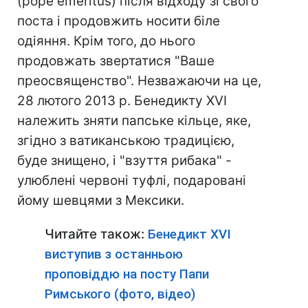
(pope emeritus) після відходу зі свого
поста і продовжить носити біле
одіяння. Крім того, до нього
продовжать звертатися "Ваше
преосвященство". Незважаючи на це,
28 лютого 2013 р. Бенедикту XVI
належить зняти папське кільце, яке,
згідно з ватиканською традицією,
буде знищено, і "взуття рибака" -
улюблені червоні туфлі, подаровані
йому шевцями з Мексики.
Читайте також:
Бенедикт XVI
виступив з останньою
проповіддю на посту Папи
Римського (фото, відео)