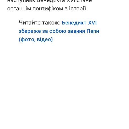
наступник Бенедикта XVI стане
останнім понтифіком в історії.
Читайте також:
Бенедикт XVI
збереже за собою звання Папи
(фото, відео)