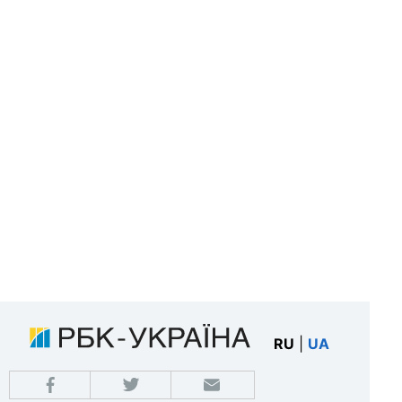
RU
|
UA