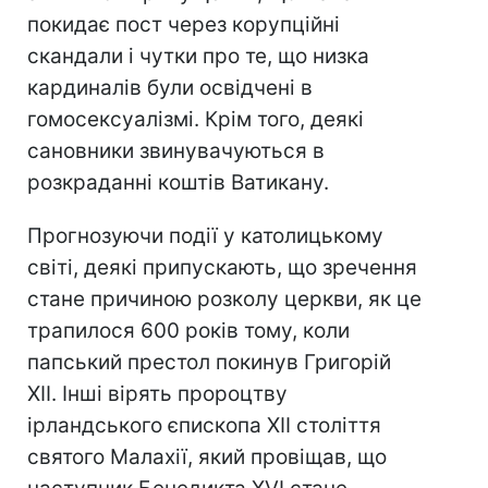
покидає пост через корупційні
скандали і чутки про те, що низка
кардиналів були освідчені в
гомосексуалізмі. Крім того, деякі
сановники звинувачуються в
розкраданні коштів Ватикану.
Прогнозуючи події у католицькому
світі, деякі припускають, що зречення
стане причиною розколу церкви, як це
трапилося 600 років тому, коли
папський престол покинув Григорій
XII. Інші вірять пророцтву
ірландського єпископа XII століття
святого Малахії, який провіщав, що