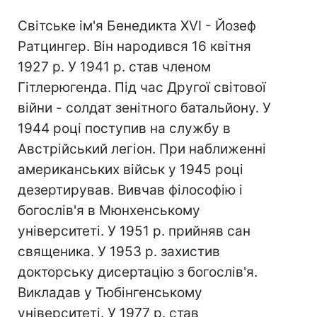
Світське ім'я Бенедикта XVI - Йозеф
Ратцингер. Він народився 16 квітня
1927 р. У 1941 р. став членом
Гітлерюгенда. Під час Другої світової
війни - солдат зенітного батальйону. У
1944 році поступив на службу в
Австрійський легіон. При наближенні
американських військ у 1945 році
дезертирував. Вивчав філософію і
богослів'я в Мюнхенському
університеті. У 1951 р. прийняв сан
священика. У 1953 р. захистив
докторську дисертацію з богослів'я.
Викладав у Тюбінгенському
університеті. У 1977 р. став