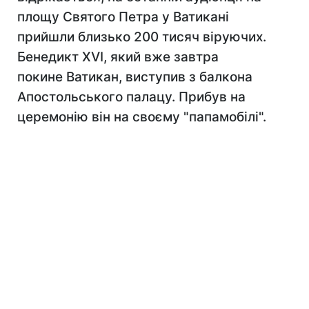
площу Святого Петра у Ватикані
прийшли близько 200 тисяч віруючих.
Бенедикт XVI, який вже завтра
покине Ватикан, виступив з балкона
Апостольського палацу. Прибув на
церемонію він на своєму "папамобілі".