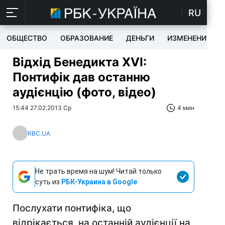
RU
ОБЩЕСТВО
ОБРАЗОВАНИЕ
ДЕНЬГИ
ИЗМЕНЕНИЯ
Відхід Бенедикта XVI:
Понтифік дав останню
аудієнцію (фото, відео)
15:44 27.02.2013 Ср
4 мин
RBC.UA
Не трать время на шум! Читай только
суть из
РБК-Украина в Google
Послухати понтифіка, що
відрікається, на останній аудієнції на