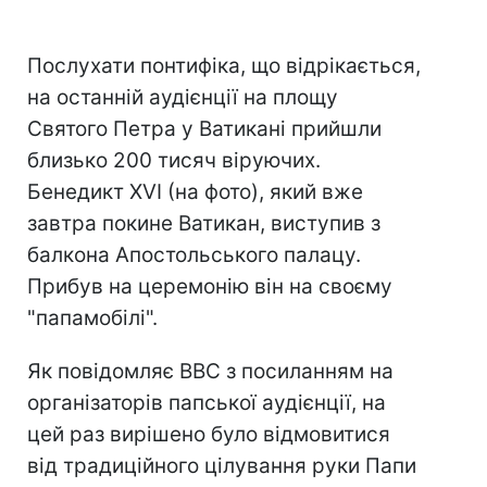
Послухати понтифіка, що відрікається,
на останній аудієнції на площу
Святого Петра у Ватикані прийшли
близько 200 тисяч віруючих.
Бенедикт XVI (на фото), який вже
завтра покине Ватикан, виступив з
балкона Апостольського палацу.
Прибув на церемонію він на своєму
"папамобілі".
Як повідомляє ВВС з посиланням на
організаторів папської аудієнції, на
цей раз вирішено було відмовитися
від традиційного цілування руки Папи