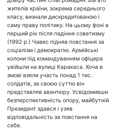
довіру частині співгромадян. Багато
жителів країни, зокрема середнього
класу, визнали дискредитованою і
саму праву політику. На цьому фоні в
перший рік після падіння советизму
(1992 р.) Чавес підняв повстання за
соціалізм і демократію. Армійські
колони під командуванням офіцера
увійшли на вулиці Каракаса. Хоча в
змові взяли участь понад 1 тис.
солдатів, за своєю суттю він
представляв авантюру. Усвідомивши
безперспективність опору, майбутній
Президент здався і узяв
відповідальність за повстання на
себе.