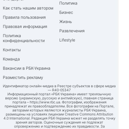
Политика
Как стать нашим автором
Бизнес
Правила пользования
Жизнь
Правовая информация
Развлечения
Политика
Lifestyle
конфиденциальности
Контакты
Команда
Вакансии в РБК-Украина
Разместить рекламу
Идентификатор онлайн-медиа в Реестре субъектов в сфере медиа
— R40-05347
Информационный портал «РБК-Украина» имеет трехязычную
версию (украинскую, русскую и английскую), главная страница
портала –
https://www.rbc.ua
. Фотографии, изображения
принадлежат их правообладателям. Все фотографии на Портале,
авторами которых являются журналисты РБК-Украина,
размещены на условиях лицензии Creative Commons Attribution
4.0 International. Редакция РБК-Украина может не разделять точку
зрения авторов. Оценочные суждения не подлежат
опровержению и подтверждению их правдивости. За