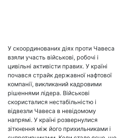
У скоординованих діях проти Чавеса
взяли участь військові, робочі і
цивільні активісти правих. У країні
почався страйк державної нафтової
компанії, викликаний кадровими
рішеннями лідера. Військові
скористалися нестабільністю і
відвезли Чавеса в невідомому
напрямі. У країні розвернулися
зіткнення між його прихильниками і
супротивниками. Коли стало ясно, що