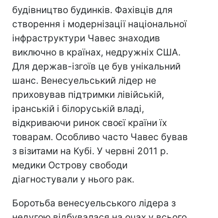
будівництво будинків. Фахівців для
створення і модернізації національної
інфраструктури Чавес знаходив
виключно в країнах, недружніх США.
Для держав-ізгоїв це був унікальний
шанс. Венесуельський лідер не
приховував підтримки лівійській,
іранській і білоруській владі,
відкриваючи ринок своєї країни їх
товарам. Особливо часто Чавес бував
з візитами на Кубі. У червні 2011 р.
медики Острову свободи
діагностували у нього рак.
Боротьба венесуельського лідера з
недугою відбувалася на очах у всього