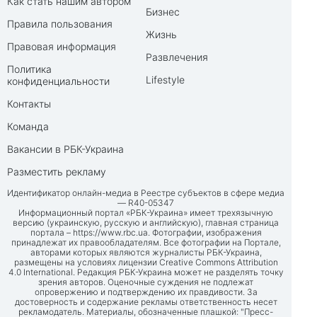
Как стать нашим автором
Бизнес
Правила пользования
Жизнь
Правовая информация
Развлечения
Политика
Lifestyle
конфиденциальности
Контакты
Команда
Вакансии в РБК-Украина
Разместить рекламу
Идентификатор онлайн-медиа в Реестре субъектов в сфере медиа
— R40-05347
Информационный портал «РБК-Украина» имеет трехязычную
версию (украинскую, русскую и английскую), главная страница
портала –
https://www.rbc.ua
. Фотографии, изображения
принадлежат их правообладателям. Все фотографии на Портале,
авторами которых являются журналисты РБК-Украина,
размещены на условиях лицензии Creative Commons Attribution
4.0 International. Редакция РБК-Украина может не разделять точку
зрения авторов. Оценочные суждения не подлежат
опровержению и подтверждению их правдивости. За
достоверность и содержание рекламы ответственность несет
рекламодатель. Материалы, обозначенные плашкой: "Пресс-