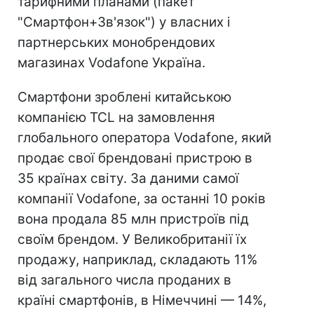
тарифними планами (пакет
"Смартфон+Зв'язок") у власних і
партнерських монобрендових
магазинах Vodafone Україна.
Смартфони зроблені китайською
компанією TCL на замовлення
глобального оператора Vodafone, який
продає свої брендовані пристрою в
35 країнах світу. За даними самої
компанії Vodafone, за останні 10 років
вона продала 85 млн пристроїв під
своїм брендом. У Великобританії їх
продажу, наприклад, складають 11%
від загального числа проданих в
країні смартфонів, в Німеччині — 14%,