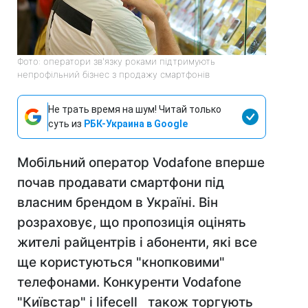
Фото: оператори зв'язку роками підтримують
непрофільний бізнес з продажу смартфонів
Не трать время на шум! Читай только
суть из
РБК-Украина в Google
Мобільний оператор Vodafone вперше
почав продавати смартфони під
власним брендом в Україні. Він
розраховує, що пропозиція оцінять
жителі райцентрів і абоненти, які все
ще користуються "кнопковими"
телефонами. Конкуренти Vodafone
"Київстар" і lifecell також торгують