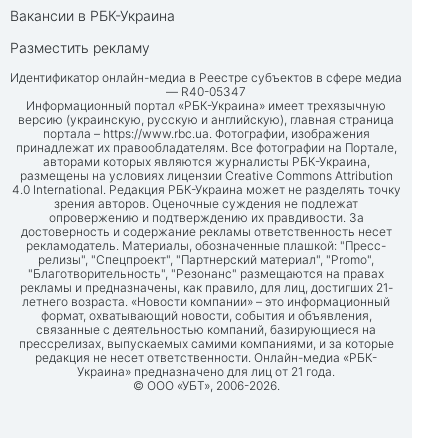
Вакансии в РБК-Украина
Разместить рекламу
Идентификатор онлайн-медиа в Реестре субъектов в сфере медиа
— R40-05347
Информационный портал «РБК-Украина» имеет трехязычную
версию (украинскую, русскую и английскую), главная страница
портала –
https://www.rbc.ua
. Фотографии, изображения
принадлежат их правообладателям. Все фотографии на Портале,
авторами которых являются журналисты РБК-Украина,
размещены на условиях лицензии Creative Commons Attribution
4.0 International. Редакция РБК-Украина может не разделять точку
зрения авторов. Оценочные суждения не подлежат
опровержению и подтверждению их правдивости. За
достоверность и содержание рекламы ответственность несет
рекламодатель. Материалы, обозначенные плашкой: "Пресс-
релизы", "Спецпроект", "Партнерский материал", "Promo",
"Благотворительность", "Резонанс" размещаются на правах
рекламы и предназначены, как правило, для лиц, достигших 21-
летнего возраста. «Новости компании» – это информационный
формат, охватывающий новости, события и объявления,
связанные с деятельностью компаний, базирующиеся на
прессрелизах, выпускаемых самими компаниями, и за которые
редакция не несет ответственности. Онлайн-медиа «РБК-
Украина» предназначено для лиц от 21 года.
© ООО «УБТ», 2006-2026.