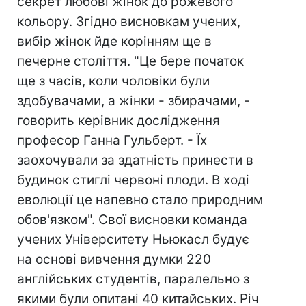
секрет любові жінок до рожевого
кольору. Згідно висновкам учених,
вибір жінок йде корінням ще в
печерне століття. "Це бере початок
ще з часів, коли чоловіки були
здобувачами, а жінки - збирачами, -
говорить керівник дослідження
професор Ганна Гульберт. - Їх
заохочували за здатність принести в
будинок стиглі червоні плоди. В ході
еволюції це напевно стало природним
обов'язком". Свої висновки команда
учених Університету Ньюкасл будує
на основі вивчення думки 220
англійських студентів, паралельно з
якими були опитані 40 китайських. Річ