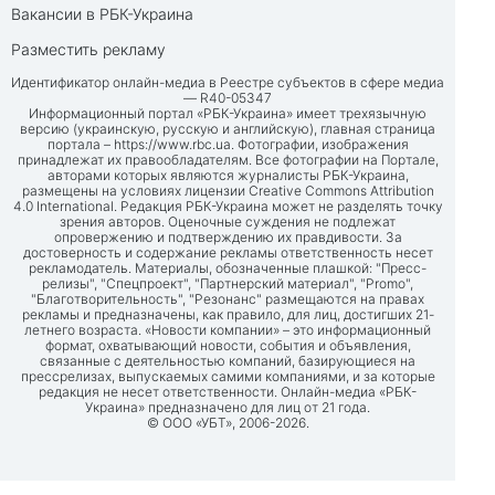
Вакансии в РБК-Украина
Разместить рекламу
Идентификатор онлайн-медиа в Реестре субъектов в сфере медиа
— R40-05347
Информационный портал «РБК-Украина» имеет трехязычную
версию (украинскую, русскую и английскую), главная страница
портала –
https://www.rbc.ua
. Фотографии, изображения
принадлежат их правообладателям. Все фотографии на Портале,
авторами которых являются журналисты РБК-Украина,
размещены на условиях лицензии Creative Commons Attribution
4.0 International. Редакция РБК-Украина может не разделять точку
зрения авторов. Оценочные суждения не подлежат
опровержению и подтверждению их правдивости. За
достоверность и содержание рекламы ответственность несет
рекламодатель. Материалы, обозначенные плашкой: "Пресс-
релизы", "Спецпроект", "Партнерский материал", "Promo",
"Благотворительность", "Резонанс" размещаются на правах
рекламы и предназначены, как правило, для лиц, достигших 21-
летнего возраста. «Новости компании» – это информационный
формат, охватывающий новости, события и объявления,
связанные с деятельностью компаний, базирующиеся на
прессрелизах, выпускаемых самими компаниями, и за которые
редакция не несет ответственности. Онлайн-медиа «РБК-
Украина» предназначено для лиц от 21 года.
© ООО «УБТ», 2006-2026.