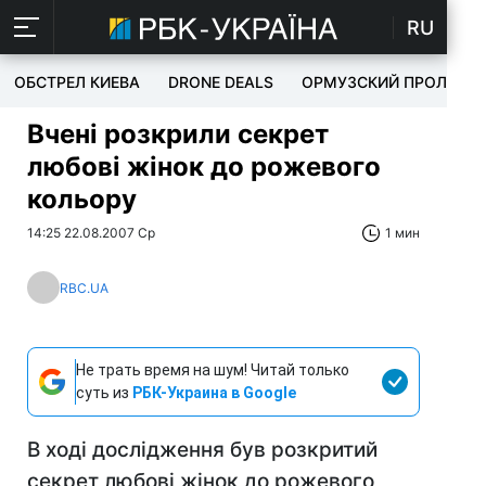
RU
ОБСТРЕЛ КИЕВА
DRONE DEALS
ОРМУЗСКИЙ ПРОЛИВ
Вчені розкрили секрет
любові жінок до рожевого
кольору
14:25 22.08.2007 Ср
1 мин
RBC.UA
Не трать время на шум! Читай только
суть из
РБК-Украина в Google
В ході дослідження був розкритий
секрет любові жінок до рожевого