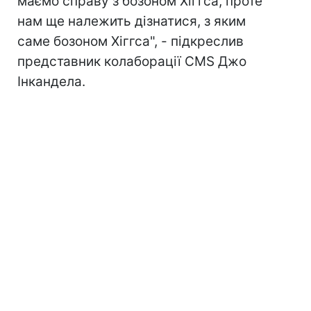
маємо справу з бозоном Хіггса, проте
нам ще належить дізнатися, з яким
саме бозоном Хіггса", - підкреслив
представник колаборації CMS Джо
Інкандела.