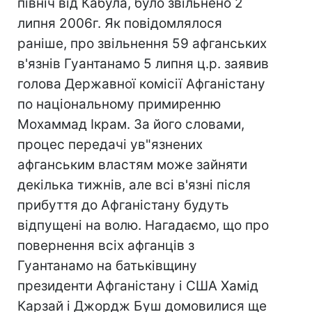
північ від Кабула, було звільнено 2
липня 2006г. Як повідомлялося
раніше, про звільнення 59 афганських
в'язнів Гуантанамо 5 липня ц.р. заявив
голова Державної комісії Афганістану
по національному примиренню
Мохаммад Ікрам. За його словами,
процес передачі ув"язнених
афганським властям може зайняти
декілька тижнів, але всі в'язні після
прибуття до Афганістану будуть
відпущені на волю. Нагадаємо, що про
повернення всіх афганців з
Гуантанамо на батьківщину
президенти Афганістану і США Хамід
Карзай і Джордж Буш домовилися ще