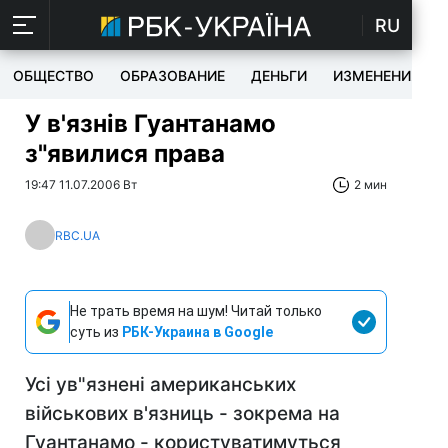
RU
ОБЩЕСТВО
ОБРАЗОВАНИЕ
ДЕНЬГИ
ИЗМЕНЕНИЯ
У в'язнів Гуантанамо
з"явилися права
19:47 11.07.2006 Вт
2 мин
RBC.UA
Не трать время на шум! Читай только
суть из
РБК-Украина в Google
Усі ув"язнені американських
військових в'язниць - зокрема на
Гуантанамо - користуватимуться