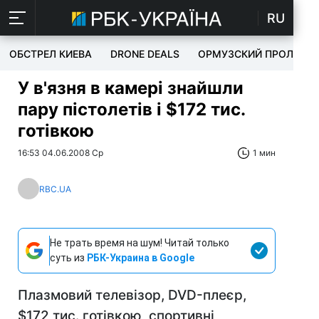
RU
ОБСТРЕЛ КИЕВА
DRONE DEALS
ОРМУЗСКИЙ ПРОЛИВ
У в'язня в камері знайшли
пару пістолетів і $172 тис.
готівкою
16:53 04.06.2008 Ср
1 мин
RBC.UA
Не трать время на шум! Читай только
суть из
РБК-Украина в Google
Плазмовий телевізор, DVD-плеєр,
$172 тис. готівкою, спортивні