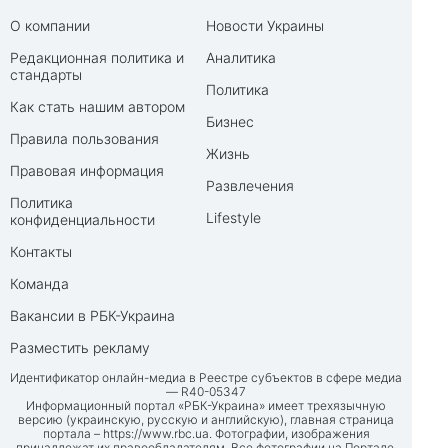
О компании
Новости Украины
Редакционная политика и
Аналитика
стандарты
Политика
Как стать нашим автором
Бизнес
Правила пользования
Жизнь
Правовая информация
Развлечения
Политика
Lifestyle
конфиденциальности
Контакты
Команда
Вакансии в РБК-Украина
Разместить рекламу
Идентификатор онлайн-медиа в Реестре субъектов в сфере медиа
— R40-05347
Информационный портал «РБК-Украина» имеет трехязычную
версию (украинскую, русскую и английскую), главная страница
портала –
https://www.rbc.ua
. Фотографии, изображения
принадлежат их правообладателям. Все фотографии на Портале,