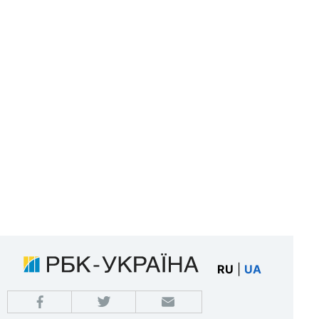
RU
|
UA