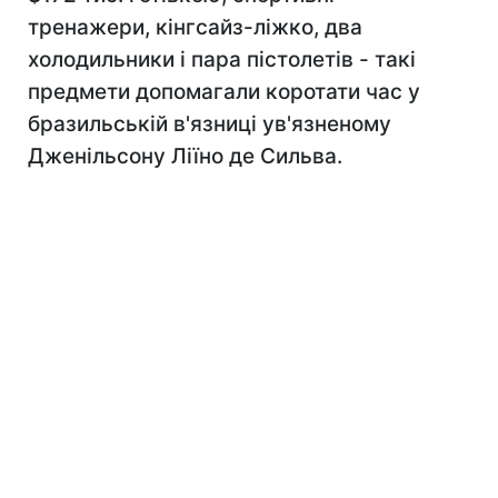
тренажери, кінгсайз-ліжко, два
холодильники і пара пістолетів - такі
предмети допомагали коротати час у
бразильській в'язниці ув'язненому
Дженільсону Ліїно де Сильва.