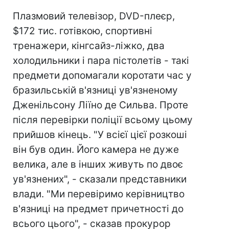
Плазмовий телевізор, DVD-плеєр,
$172 тис. готівкою, спортивні
тренажери, кінгсайз-ліжко, два
холодильники і пара пістолетів - такі
предмети допомагали коротати час у
бразильській в'язниці ув'язненому
Дженільсону Ліїно де Сильва. Проте
після перевірки поліції всьому цьому
прийшов кінець. "У всієї цієї розкоші
він був один. Його камера не дуже
велика, але в інших живуть по двоє
ув'язнених", - сказали представники
влади. "Ми перевіримо керівництво
в'язниці на предмет причетності до
всього цього", - сказав прокурор