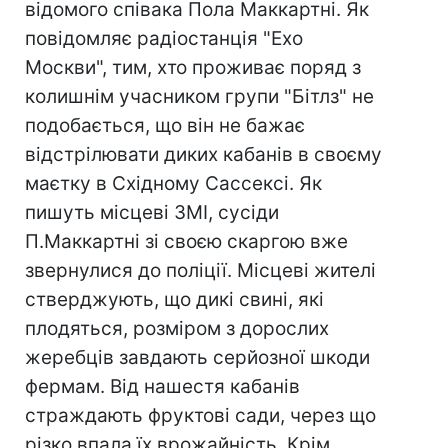
відомого співака Пола Маккартні. Як
повідомляє радіостанція "Ехо
Москви", тим, хто проживає поряд з
колишнім учасником групи "Бітлз" не
подобається, що він не бажає
відстрілювати диких кабанів в своєму
маєтку в Східному Сассексі. Як
пишуть місцеві ЗМІ, сусіди
П.Маккартні зі своєю скаргою вже
звернулися до поліції. Місцеві жителі
стверджують, що дикі свині, які
плодяться, розміром з дорослих
жеребців завдають серйозної шкоди
фермам. Від нашестя кабанів
страждають фруктові сади, через що
різко впала їх врожайність. Крім