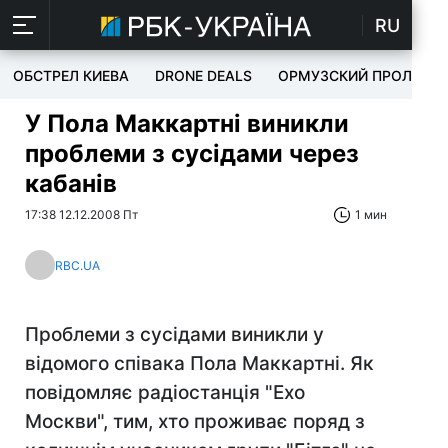
RU
ОБСТРЕЛ КИЕВА
DRONE DEALS
ОРМУЗСКИЙ ПРОЛИВ
У Пола Маккартні виникли
проблеми з сусідами через
кабанів
17:38 12.12.2008 Пт
1 мин
RBC.UA
Проблеми з сусідами виникли у
відомого співака Пола Маккартні. Як
повідомляє радіостанція "Ехо
Москви", тим, хто проживає поряд з