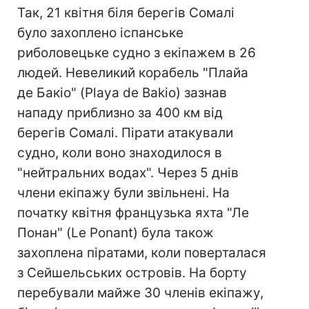
Так, 21 квітня біля берегів Сомалі
було захоплено іспанське
риболовецьке судно з екіпажем в 26
людей. Невеликий корабель "Плайа
де Бакіо" (Playa de Bakio) зазнав
нападу приблизно за 400 км від
берегів Сомалі. Пірати атакували
судно, коли воно знаходилося в
"нейтральних водах". Через 5 днів
члени екіпажу були звільнені. На
початку квітня французька яхта "Ле
Понан" (Le Ponant) була також
захоплена піратами, коли поверталася
з Сейшельських островів. На борту
перебували майже 30 членів екіпажу,