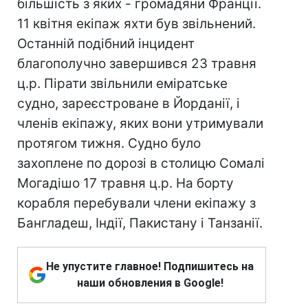
більшість з яких - громадяни Франції.
11 квітня екіпаж яхти був звільнений.
Останній подібний інцидент
благополучно завершився 23 травня
ц.р. Пірати звільнили еміратське
судно, зареєстроване в Йорданії, і
членів екіпажу, яких вони утримували
протягом тижня. Судно було
захоплене по дорозі в столицю Сомалі
Могадішо 17 травня ц.р. На борту
корабля перебували члени екіпажу з
Бангладеш, Індії, Пакистану і Танзанії.
Не упустите главное! Подпишитесь на
наши обновления в Google!