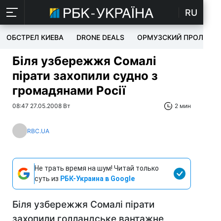
RU
ОБСТРЕЛ КИЕВА
DRONE DEALS
ОРМУЗСКИЙ ПРОЛИВ
Біля узбережжя Сомалі
пірати захопили судно з
громадянами Росії
08:47 27.05.2008 Вт
2 мин
RBC.UA
Не трать время на шум! Читай только
суть из
РБК-Украина в Google
Біля узбережжя Сомалі пірати
захопили голландське вантажне