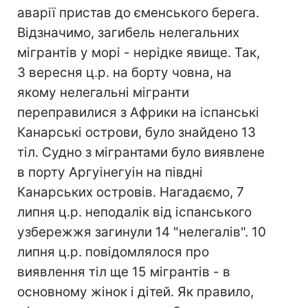
аварії пристав до єменського берега.
Відзначимо, загибель нелегальних
мігрантів у морі - нерідке явище. Так,
3 вересня ц.р. на борту човна, на
якому нелегальні мігранти
переправилися з Африки на іспанські
Канарські острови, було знайдено 13
тіл. Судно з мігрантами було виявлене
в порту Аргуінегуін на півдні
Канарських островів. Нагадаємо, 7
липня ц.р. неподалік від іспанського
узбережжя загинули 14 "нелегалів". 10
липня ц.р. повідомлялося про
виявлення тіл ще 15 мігрантів - в
основному жінок і дітей. Як правило,