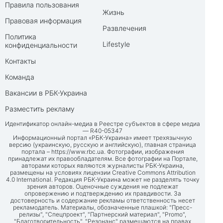
Правила пользования
Жизнь
Правовая информация
Развлечения
Политика
Lifestyle
конфиденциальности
Контакты
Команда
Вакансии в РБК-Украина
Разместить рекламу
Идентификатор онлайн-медиа в Реестре субъектов в сфере медиа
— R40-05347
Информационный портал «РБК-Украина» имеет трехязычную
версию (украинскую, русскую и английскую), главная страница
портала –
https://www.rbc.ua
. Фотографии, изображения
принадлежат их правообладателям. Все фотографии на Портале,
авторами которых являются журналисты РБК-Украина,
размещены на условиях лицензии Creative Commons Attribution
4.0 International. Редакция РБК-Украина может не разделять точку
зрения авторов. Оценочные суждения не подлежат
опровержению и подтверждению их правдивости. За
достоверность и содержание рекламы ответственность несет
рекламодатель. Материалы, обозначенные плашкой: "Пресс-
релизы", "Спецпроект", "Партнерский материал", "Promo",
"Благотворительность", "Резонанс" размещаются на правах