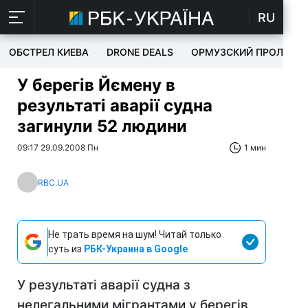
RU
ОБСТРЕЛ КИЕВА
DRONE DEALS
ОРМУЗСКИЙ ПРОЛИВ
У берегів Йємену в
результаті аварії судна
загинули 52 людини
09:17 29.09.2008 Пн
1 мин
RBC.UA
Не трать время на шум! Читай только
суть из
РБК-Украина в Google
У результаті аварії судна з
нелегальними мігрантами у берегів