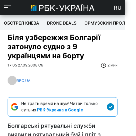
RU
ОБСТРЕЛ КИЕВА
DRONE DEALS
ОРМУЗСКИЙ ПРОЛИВ
Біля узбережжя Болгарії
затонуло судно з 9
українцями на борту
17:05 27.09.2008 Сб
2 мин
RBC.UA
Не трать время на шум! Читай только
суть из
РБК-Украина в Google
Болгарські рятувальні служби
виявили рятувальний буй і пліт з