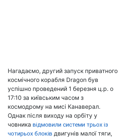
Нагадаємо, другий запуск приватного
космічного корабля Dragon був
успішно проведений 1 березня ц.р. о
17:10 за київським часом з
космодрому на мисі Канаверал.
Однак після виходу на орбіту у
човника
відмовили системи трьох із
чотирьох блоків
двигунів малої тяги,