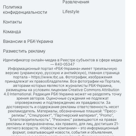
Развлечения
Политика
Lifestyle
конфиденциальности
Контакты
Команда
Вакансии в РБК-Украина
Разместить рекламу
Идентификатор онлайн-медиа в Реестре субъектов в сфере медиа
— R40-05347
Информационный портал «РБК-Украина» имеет трехязычную
версию (украинскую, русскую и английскую), главная страница
портала –
https://www.rbc.ua
. Фотографии, изображения
принадлежат их правообладателям. Все фотографии на Портале,
авторами которых являются журналисты РБК-Украина,
размещены на условиях лицензии Creative Commons Attribution
4.0 International. Редакция РБК-Украина может не разделять точку
зрения авторов. Оценочные суждения не подлежат
опровержению и подтверждению их правдивости. За
достоверность и содержание рекламы ответственность несет
рекламодатель. Материалы, обозначенные плашкой: "Пресс-
релизы", "Спецпроект", "Партнерский материал", "Promo",
"Благотворительность", "Резонанс" размещаются на правах
рекламы и предназначены, как правило, для лиц, достигших 21-
летнего возраста. «Новости компании» – это информационный
формат, охватывающий новости, события и объявления,