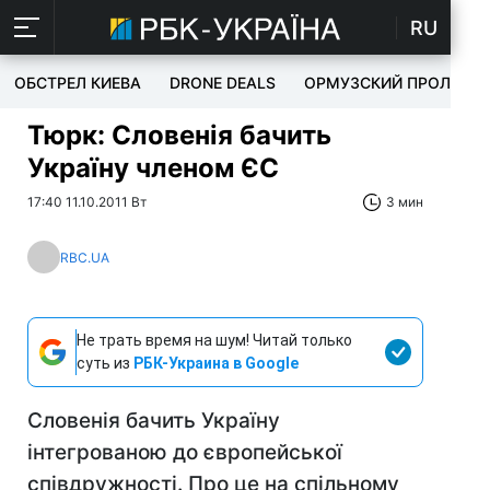
RU
ОБСТРЕЛ КИЕВА
DRONE DEALS
ОРМУЗСКИЙ ПРОЛИВ
Тюрк: Словенія бачить
Україну членом ЄС
17:40 11.10.2011 Вт
3 мин
RBC.UA
Не трать время на шум! Читай только
суть из
РБК-Украина в Google
Словенія бачить Україну
інтегрованою до європейської
співдружності. Про це на спільному