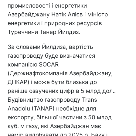
промисловості і енергетики
Азербайджану Натік Алієв і міністр
енергетики і природних ресурсів
Туреччини Танер Йилдиз.
За словами Йилдиза, вартість
газопроводу буде визначатися
компанією SOCAR
(Держнафтокомпанія Азербайджану,
ДНКАР) і може бути близька до
раніше озвучених цифр в 5 млрд дол..
Будівництво газопроводу Trans
Anadolu (TANAP) необхідне для
експорту, більшої частини з 50 млрд
куб. м газу, які Азербайджан має
намір видобувати до 2025 р. Баку і