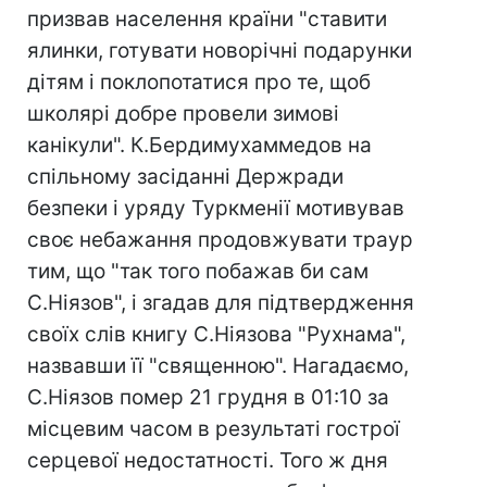
призвав населення країни "ставити
ялинки, готувати новорічні подарунки
дітям і поклопотатися про те, щоб
школярі добре провели зимові
канікули". К.Бердимухаммедов на
спільному засіданні Держради
безпеки і уряду Туркменії мотивував
своє небажання продовжувати траур
тим, що "так того побажав би сам
С.Ніязов", і згадав для підтвердження
своїх слів книгу С.Ніязова "Рухнама",
назвавши її "священною". Нагадаємо,
С.Ніязов помер 21 грудня в 01:10 за
місцевим часом в результаті гострої
серцевої недостатності. Того ж дня