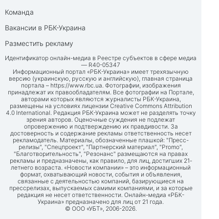
Команда
Вакансии в РБК-Украина
Разместить рекламу
Идентификатор онлайн-медиа в Реестре субъектов в сфере медиа
— R40-05347
Информационный портал «РБК-Украина» имеет трехязычную
версию (украинскую, русскую и английскую), главная страница
портала –
https://www.rbc.ua
. Фотографии, изображения
принадлежат их правообладателям. Все фотографии на Портале,
авторами которых являются журналисты РБК-Украина,
размещены на условиях лицензии Creative Commons Attribution
4.0 International. Редакция РБК-Украина может не разделять точку
зрения авторов. Оценочные суждения не подлежат
опровержению и подтверждению их правдивости. За
достоверность и содержание рекламы ответственность несет
рекламодатель. Материалы, обозначенные плашкой: "Пресс-
релизы", "Спецпроект", "Партнерский материал", "Promo",
"Благотворительность", "Резонанс" размещаются на правах
рекламы и предназначены, как правило, для лиц, достигших 21-
летнего возраста. «Новости компании» – это информационный
формат, охватывающий новости, события и объявления,
связанные с деятельностью компаний, базирующиеся на
прессрелизах, выпускаемых самими компаниями, и за которые
редакция не несет ответственности. Онлайн-медиа «РБК-
Украина» предназначено для лиц от 21 года.
© ООО «УБТ», 2006-2026.