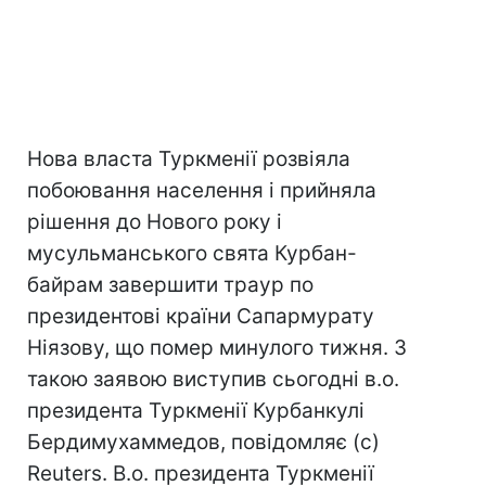
Нова власта Туркменії розвіяла
побоювання населення і прийняла
рішення до Нового року і
мусульманського свята Курбан-
байрам завершити траур по
президентові країни Сапармурату
Ніязову, що помер минулого тижня. З
такою заявою виступив сьогодні в.о.
президента Туркменії Курбанкулі
Бердимухаммедов, повідомляє (с)
Reuters. В.о. президента Туркменії