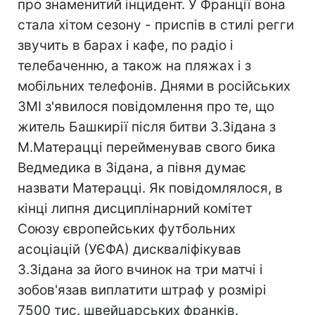
про знаменитий інцидент. У Франції вона
стала хітом сезону - приспів в стилі регги
звучить в барах і кафе, по радіо і
телебаченню, а також на пляжах і з
мобільних телефонів. Днями в російських
ЗМІ з'явилося повідомлення про те, що
житель Башкирії після битви З.Зідана з
М.Матерацці перейменував свого бика
Ведмедика в Зідана, а півня думає
назвати Матерацці. Як повідомлялося, в
кінці липня дисциплінарний комітет
Союзу європейських футбольних
асоціацій (УЄФА) дискваліфікував
З.Зідана за його вчинок на три матчі і
зобов'язав виплатити штраф у розмірі
7500 тис. швейцарських франків.