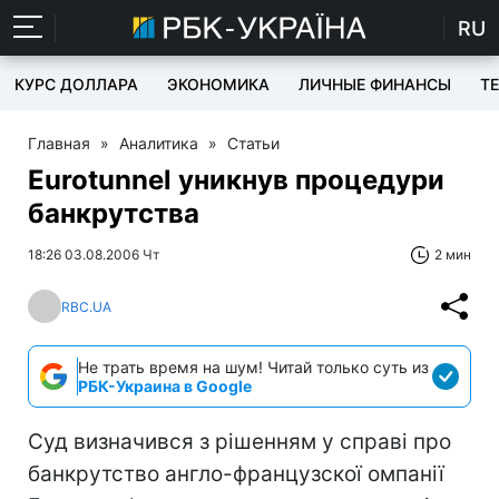
RU
КУРС ДОЛЛАРА
ЭКОНОМИКА
ЛИЧНЫЕ ФИНАНСЫ
T
Главная
»
Аналитика
»
Статьи
Eurotunnel уникнув процедури
банкрутства
18:26 03.08.2006 Чт
2 мин
RBC.UA
Не трать время на шум! Читай только суть из
РБК-Украина в Google
Суд визначився з рішенням у справі про
банкрутство англо-французскої омпанії