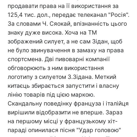
продавати права на її використання за
125,4 тис. дол., передає телеканал "Росія".
За словами Ч. Сяокай, впізнанність цього
знаку дуже висока. Хоча на ТМ
зображений силует, а не сам Зідан, щоб
не було звинувачення в замаху на права
спортсмена. Дві пивоварні компанії
обговорюють з ним використання
логотипу з силуетом З.Зідана. Меткий
китаєць збирається запустити і власну
лінію товарів під цією маркою.
Скандальну поведінку француза і італійця
вирішили відобразити не вперше. Зараз
на першому місці у французькому хіт-
параді опинилася пісня "Удар головою"