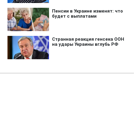
Главная
»
Аналитика
»
Статьи
Для розрахунку з RosUkrEnergo
Нафтогаз візьме кредит
17:39 03.08.2006 Чт
2 мин
RBC.UA