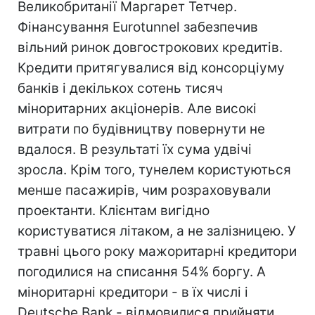
Великобританії Маргарет Тетчер.
Фінансування Eurotunnel забезпечив
вільний ринок довгострокових кредитів.
Кредити притягувалися від консорціуму
банків і декількох сотень тисяч
міноритарних акціонерів. Але високі
витрати по будівництву повернути не
вдалося. В результаті їх сума удвічі
зросла. Крім того, тунелем користуються
менше пасажирів, чим розраховували
проектанти. Клієнтам вигідно
користуватися літаком, а не залізницею. У
травні цього року мажоритарні кредитори
погодилися на списання 54% боргу. А
міноритарні кредитори - в їх числі і
Deutsche Bank - відмовилися прийняти