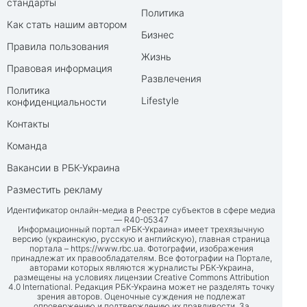
стандарты
Политика
Как стать нашим автором
Бизнес
Правила пользования
Жизнь
Правовая информация
Развлечения
Политика
Lifestyle
конфиденциальности
Контакты
Команда
Вакансии в РБК-Украина
Разместить рекламу
Идентификатор онлайн-медиа в Реестре субъектов в сфере медиа
— R40-05347
Информационный портал «РБК-Украина» имеет трехязычную
версию (украинскую, русскую и английскую), главная страница
портала –
https://www.rbc.ua
. Фотографии, изображения
принадлежат их правообладателям. Все фотографии на Портале,
авторами которых являются журналисты РБК-Украина,
размещены на условиях лицензии Creative Commons Attribution
4.0 International. Редакция РБК-Украина может не разделять точку
зрения авторов. Оценочные суждения не подлежат
опровержению и подтверждению их правдивости. За