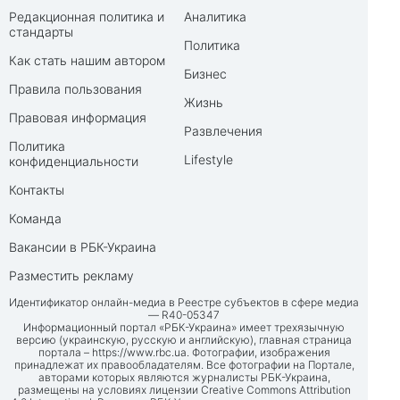
Редакционная политика и
Аналитика
стандарты
Политика
Как стать нашим автором
Бизнес
Правила пользования
Жизнь
Правовая информация
Развлечения
Политика
Lifestyle
конфиденциальности
Контакты
Команда
Вакансии в РБК-Украина
Разместить рекламу
Идентификатор онлайн-медиа в Реестре субъектов в сфере медиа
— R40-05347
Информационный портал «РБК-Украина» имеет трехязычную
версию (украинскую, русскую и английскую), главная страница
портала –
https://www.rbc.ua
. Фотографии, изображения
принадлежат их правообладателям. Все фотографии на Портале,
авторами которых являются журналисты РБК-Украина,
размещены на условиях лицензии Creative Commons Attribution