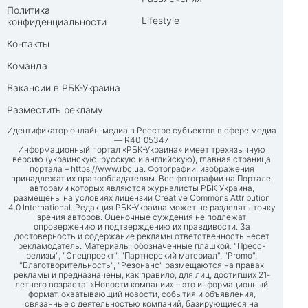
Политика
Lifestyle
конфиденциальности
Контакты
Команда
Вакансии в РБК-Украина
Разместить рекламу
Идентификатор онлайн-медиа в Реестре субъектов в сфере медиа
— R40-05347
Информационный портал «РБК-Украина» имеет трехязычную
версию (украинскую, русскую и английскую), главная страница
портала –
https://www.rbc.ua
. Фотографии, изображения
принадлежат их правообладателям. Все фотографии на Портале,
авторами которых являются журналисты РБК-Украина,
размещены на условиях лицензии Creative Commons Attribution
4.0 International. Редакция РБК-Украина может не разделять точку
зрения авторов. Оценочные суждения не подлежат
опровержению и подтверждению их правдивости. За
достоверность и содержание рекламы ответственность несет
рекламодатель. Материалы, обозначенные плашкой: "Пресс-
релизы", "Спецпроект", "Партнерский материал", "Promo",
"Благотворительность", "Резонанс" размещаются на правах
рекламы и предназначены, как правило, для лиц, достигших 21-
летнего возраста. «Новости компании» – это информационный
формат, охватывающий новости, события и объявления,
связанные с деятельностью компаний, базирующиеся на