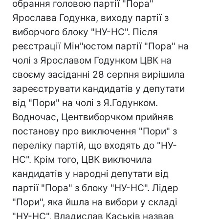
обрання головою партії "Пора"
Ярослава Годунка, виходу партії з
виборчого блоку "НУ-НС". Після
реєстрації Мін"юстом партії "Пора" на
чолі з Ярославом Годунком ЦВК на
своєму засіданні 28 серпня вирішила
зареєструвати кандидатів у депутати
від "Пори" на чолі з Я.Годунком.
Водночас, Центвиборчком прийняв
постанову про виключення "Пори" з
переліку партій, що входять до "НУ-
НС". Крім того, ЦВК виключила
кандидатів у народні депутати від
партії "Пора" з блоку "НУ-НС". Лідер
"Пори", яка йшла на вибори у складі
"НУ-НС", Владислав Каськів назвав