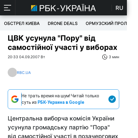
RU
ОБСТРЕЛ КИЕВА
DRONE DEALS
ОРМУЗСКИЙ ПРОЛИВ
ЦВК усунула "Пору" від
самостійної участі у виборах
20:33 04.09.2007 Вт
3 мин
RBC.UA
Не трать время на шум! Читай только
суть из
РБК-Украина в Google
Центральна виборча комісія України
усунула громадську партію "Пора"
від самостійної участі в позачергових