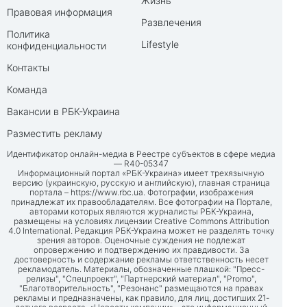
Жизнь
Правовая информация
Развлечения
Политика
Lifestyle
конфиденциальности
Контакты
Команда
Вакансии в РБК-Украина
Разместить рекламу
Идентификатор онлайн-медиа в Реестре субъектов в сфере медиа
— R40-05347
Информационный портал «РБК-Украина» имеет трехязычную
версию (украинскую, русскую и английскую), главная страница
портала –
https://www.rbc.ua
. Фотографии, изображения
принадлежат их правообладателям. Все фотографии на Портале,
авторами которых являются журналисты РБК-Украина,
размещены на условиях лицензии Creative Commons Attribution
4.0 International. Редакция РБК-Украина может не разделять точку
зрения авторов. Оценочные суждения не подлежат
опровержению и подтверждению их правдивости. За
достоверность и содержание рекламы ответственность несет
рекламодатель. Материалы, обозначенные плашкой: "Пресс-
релизы", "Спецпроект", "Партнерский материал", "Promo",
"Благотворительность", "Резонанс" размещаются на правах
рекламы и предназначены, как правило, для лиц, достигших 21-