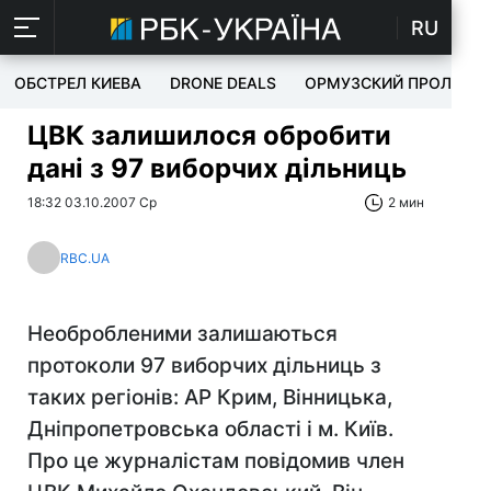
RU
ОБСТРЕЛ КИЕВА
DRONE DEALS
ОРМУЗСКИЙ ПРОЛИВ
ЦВК залишилося обробити
дані з 97 виборчих дільниць
18:32 03.10.2007 Ср
2 мин
RBC.UA
Необробленими залишаються
протоколи 97 виборчих дільниць з
таких регіонів: АР Крим, Вінницька,
Дніпропетровська області і м. Київ.
Про це журналістам повідомив член