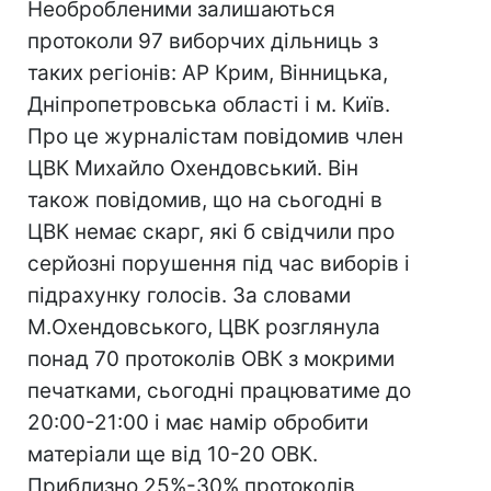
Необробленими залишаються
протоколи 97 виборчих дільниць з
таких регіонів: АР Крим, Вінницька,
Дніпропетровська області і м. Київ.
Про це журналістам повідомив член
ЦВК Михайло Охендовський. Він
також повідомив, що на сьогодні в
ЦВК немає скарг, які б свідчили про
серйозні порушення під час виборів і
підрахунку голосів. За словами
М.Охендовського, ЦВК розглянула
понад 70 протоколів ОВК з мокрими
печатками, сьогодні працюватиме до
20:00-21:00 і має намір обробити
матеріали ще від 10-20 ОВК.
Приблизно 25%-30% протоколів