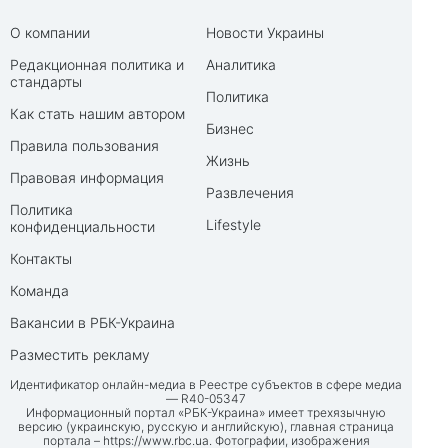
О компании
Новости Украины
Редакционная политика и
Аналитика
стандарты
Политика
Как стать нашим автором
Бизнес
Правила пользования
Жизнь
Правовая информация
Развлечения
Политика
Lifestyle
конфиденциальности
Контакты
Команда
Вакансии в РБК-Украина
Разместить рекламу
Идентификатор онлайн-медиа в Реестре субъектов в сфере медиа
— R40-05347
Информационный портал «РБК-Украина» имеет трехязычную
версию (украинскую, русскую и английскую), главная страница
портала –
https://www.rbc.ua
. Фотографии, изображения