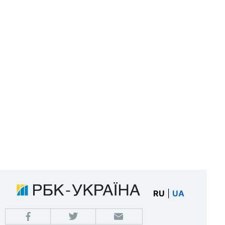
RU
|
UA