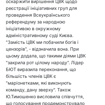
оскаржити вирішення ЦВК щодо
реєстрації ініціативних груп для
проведення Всеукраїнського
референдуму за народною
ініціативою в окружному
адміністративному суді Києва.
"Замість ЦВК ми побачили богів і
цензорів", - відзначила вона. При
цьому додала, що такими діями ЦВК
"закрила рот цілому народу". Лідер
БЮТ виразила переконання, що
більшість членів ЦВК є
"маріонетками, які виконують
команду, дану зверху". Також
Ю.Тимошенко висловила співчуття,
що голосування продемонструвало