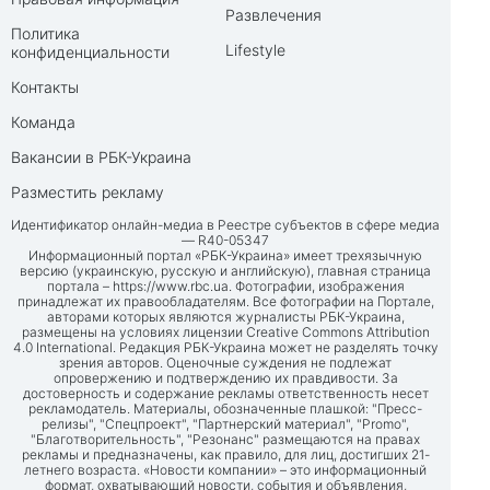
Развлечения
Политика
Lifestyle
конфиденциальности
Контакты
Команда
Вакансии в РБК-Украина
Разместить рекламу
Идентификатор онлайн-медиа в Реестре субъектов в сфере медиа
— R40-05347
Информационный портал «РБК-Украина» имеет трехязычную
версию (украинскую, русскую и английскую), главная страница
портала –
https://www.rbc.ua
. Фотографии, изображения
принадлежат их правообладателям. Все фотографии на Портале,
авторами которых являются журналисты РБК-Украина,
размещены на условиях лицензии Creative Commons Attribution
4.0 International. Редакция РБК-Украина может не разделять точку
зрения авторов. Оценочные суждения не подлежат
опровержению и подтверждению их правдивости. За
достоверность и содержание рекламы ответственность несет
рекламодатель. Материалы, обозначенные плашкой: "Пресс-
релизы", "Спецпроект", "Партнерский материал", "Promo",
"Благотворительность", "Резонанс" размещаются на правах
рекламы и предназначены, как правило, для лиц, достигших 21-
летнего возраста. «Новости компании» – это информационный
формат, охватывающий новости, события и объявления,