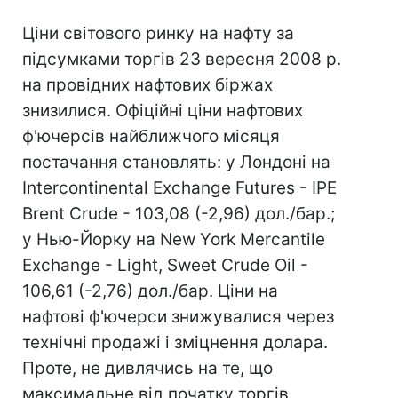
Ціни світового ринку на нафту за
підсумками торгів 23 вересня 2008 р.
на провідних нафтових біржах
знизилися. Офіційні ціни нафтових
ф'ючерсів найближчого місяця
постачання становлять: у Лондоні на
Intercontinental Exchange Futures - IPE
Brent Crude - 103,08 (-2,96) дол./бар.;
у Нью-Йорку на New York Mercantile
Exchange - Light, Sweet Crude Oil -
106,61 (-2,76) дол./бар. Ціни на
нафтові ф'ючерси знижувалися через
технічні продажі і зміцнення долара.
Проте, не дивлячись на те, що
максимальне від початку торгів