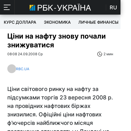
RU
КУРС ДОЛЛАРА
ЭКОНОМИКА
ЛИЧНЫЕ ФИНАНСЫ
T
Ціни на нафту знову почали
знижуватися
08:08 24.09.2008 Ср
2 мин
RBC.UA
Ціни світового ринку на нафту за
підсумками торгів 23 вересня 2008 р.
на провідних нафтових біржах
знизилися. Офіційні ціни нафтових
ф'ючерсів найближчого місяця