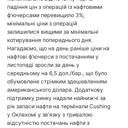
падіння цін з операцій із нафтовими
ф'ючерсами перевищило 3%,
мінімальні ціни з операцій
залишилися вищими за мінімальні
котирування попереднього дня.
Нагадаємо, що на день раніше ціни на
нафтові ф'ючерси з постачанням у
листопаді зросли за день у
середньому на 6,5 дол./бар., що було
обумовлене стрімким здешевленням
американського долара. Додаткову
підтримку ринку надали найнижчі за
рік запаси нафти на термінали Cushing
у Оклахомі у зв'язку з тривалою
відсутністю постачань нафти з