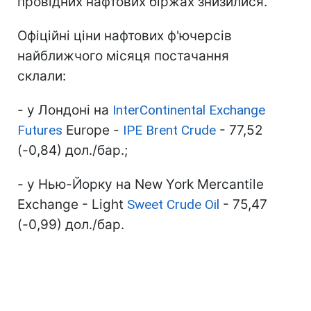
провідних нафтових біржах знизилися.
Офіційні ціни нафтових ф'ючерсів
найближчого місяця постачання
склали:
- у Лондоні на
InterContinental Exchange
Futures
Europe -
IPE Brent Crude
- 77,52
(-0,84) дол./бар.;
- у Нью-Йорку на New York Mercantile
Exchange - Light
Sweet Crude Oil
- 75,47
(-0,99) дол./бар.