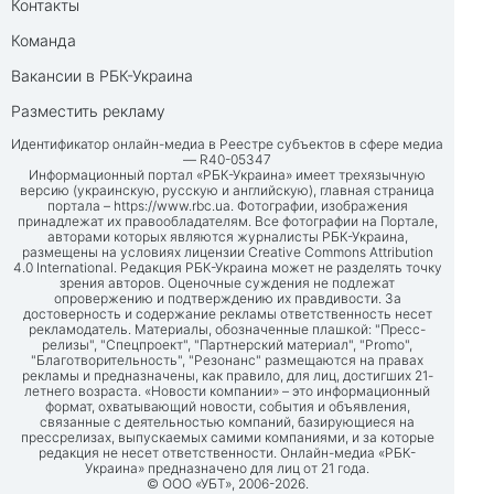
Контакты
Команда
Вакансии в РБК-Украина
Разместить рекламу
Идентификатор онлайн-медиа в Реестре субъектов в сфере медиа
— R40-05347
Информационный портал «РБК-Украина» имеет трехязычную
версию (украинскую, русскую и английскую), главная страница
портала –
https://www.rbc.ua
. Фотографии, изображения
принадлежат их правообладателям. Все фотографии на Портале,
авторами которых являются журналисты РБК-Украина,
размещены на условиях лицензии Creative Commons Attribution
4.0 International. Редакция РБК-Украина может не разделять точку
зрения авторов. Оценочные суждения не подлежат
опровержению и подтверждению их правдивости. За
достоверность и содержание рекламы ответственность несет
рекламодатель. Материалы, обозначенные плашкой: "Пресс-
релизы", "Спецпроект", "Партнерский материал", "Promo",
"Благотворительность", "Резонанс" размещаются на правах
рекламы и предназначены, как правило, для лиц, достигших 21-
летнего возраста. «Новости компании» – это информационный
формат, охватывающий новости, события и объявления,
связанные с деятельностью компаний, базирующиеся на
прессрелизах, выпускаемых самими компаниями, и за которые
редакция не несет ответственности. Онлайн-медиа «РБК-
Украина» предназначено для лиц от 21 года.
© ООО «УБТ», 2006-2026.