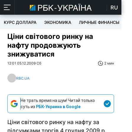
RU
КУРС ДОЛЛАРА
ЭКОНОМИКА
ЛИЧНЫЕ ФИНАНСЫ
T
Ціни світового ринку на
нафту продовжують
знижуватися
12:01 05.12.2009 Сб
2 мин
RBC.UA
Не трать время на шум! Читай только
суть из
РБК-Украина в Google
Ціни світового ринку на нафту за
підсумками торгів 4 грудня 2009 р.