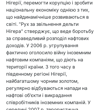
Нігерії, перемогти корупцію і зробити
національну економіку однією з тих,
що найдинамічніше розвиваються в
світі. "Рух за звільнення дельти
Нігера" стверджує, що веде боротьбу
за справедливий розподіл нафтових
доходів. У 2006 р. угрупування
фактично оголосило війну іноземним
нафтовим компаніям, що діють на
території країни. З того часу в
південному регіоні Нігерії,
найбагатшому чорним золотом,
регулярно відбуваються напади на
нафтові об'єкти і викрадання
співробітників іноземних компаній. У
середині 2007 р. терористична