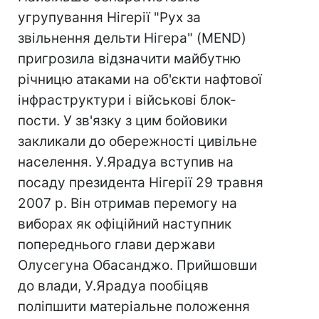
угрупування Нігерії "Рух за
звільнення дельти Нігера" (MEND)
пригрозила відзначити майбутню
річницю атаками на об'єкти нафтової
інфраструктури і військові блок-
пости. У зв'язку з цим бойовики
закликали до обережності цивільне
населення. У.Ярадуа вступив на
посаду президента Нігерії 29 травня
2007 р. Він отримав перемогу на
виборах як офіційний наступник
попереднього глави держави
Олусегуна Обасанджо. Прийшовши
до влади, У.Ярадуа пообіцяв
поліпшити матеріальне положення