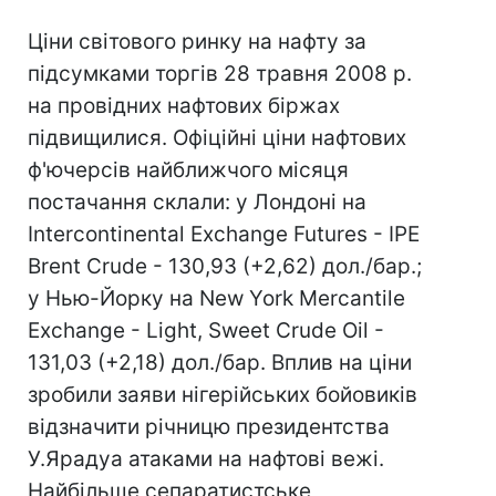
Ціни світового ринку на нафту за
підсумками торгів 28 травня 2008 р.
на провідних нафтових біржах
підвищилися. Офіційні ціни нафтових
ф'ючерсів найближчого місяця
постачання склали: у Лондоні на
Intercontinental Exchange Futures - IPE
Brent Crude - 130,93 (+2,62) дол./бар.;
у Нью-Йорку на New York Mercantile
Exchange - Light, Sweet Crude Oil -
131,03 (+2,18) дол./бар. Вплив на ціни
зробили заяви нігерійських бойовиків
відзначити річницю президентства
У.Ярадуа атаками на нафтові вежі.
Найбільше сепаратистське