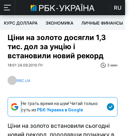
RU
КУРС ДОЛЛАРА
ЭКОНОМИКА
ЛИЧНЫЕ ФИНАНСЫ
T
Ціни на золото досягли 1,3
тис. дол за унцію і
встановили новий рекорд
18:01 24.09.2010 Пт
3 мин
RBC.UA
Не трать время на шум! Читай только
суть из
РБК-Украина в Google
Ціни на золото встановили сьогодні
новий рекорд, подолавши позначку в