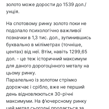
золото може дорости до 1539 дол./
унція.
На спотовому ринку золото поки не
подолало психологічно важливої
позначки в 1,3 тис. дол., зупинившись
буквально в міліметрах (точніше,
центах) від неї. Втім, навіть 1299,65
дол. - це теж історичний максимум
для даного дорогоцінного металу на
цьому ринку.
Паралельно із золотом стрімко
дорожчає і срібло, вже не перший
день відновлюються 30-річні
максимуми. На ф'ючерсному ринку
цей метал сьогодні продається за