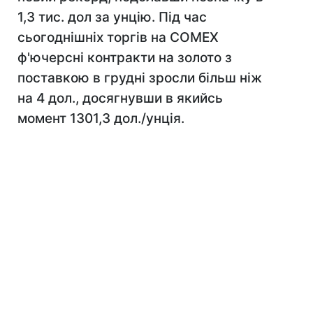
1,3 тис. дол за унцію. Під час
сьогоднішніх торгів на COMEX
ф'ючерсні контракти на золото з
поставкою в грудні зросли більш ніж
на 4 дол., досягнувши в якийсь
момент 1301,3 дол./унція.