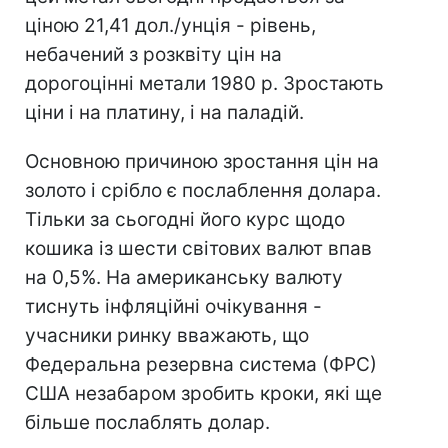
ціною 21,41 дол./унція - рівень,
небачений з розквіту цін на
дорогоцінні метали 1980 р. Зростають
ціни і на платину, і на паладій.
Основною причиною зростання цін на
золото і срібло є послаблення долара.
Тільки за сьогодні його курс щодо
кошика із шести світових валют впав
на 0,5%. На американську валюту
тиснуть інфляційні очікування -
учасники ринку вважають, що
Федеральна резервна система (ФРС)
США незабаром зробить кроки, які ще
більше послаблять долар.