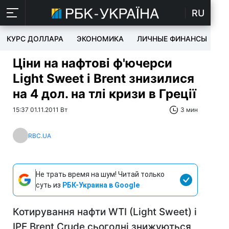
RU
КУРС ДОЛЛАРА
ЭКОНОМИКА
ЛИЧНЫЕ ФИНАНСЫ
T
Ціни на нафтові ф'ючерси
Light Sweet і Brent знизилися
на 4 дол. на тлі кризи в Греції
15:37 01.11.2011 Вт
3 мин
RBC.UA
Не трать время на шум! Читай только
суть из
РБК-Украина в Google
Котирування нафти WTI (Light Sweet) і
IPE Brent Crude сьогодні знижуються