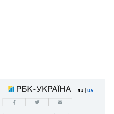
RU
|
UA