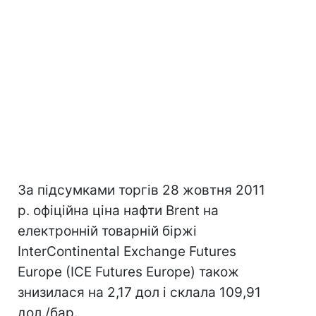
За підсумками торгів 28 жовтня 2011
р. офіційна ціна нафти Brent на
електронній товарній біржі
InterContinental Exchange Futures
Europe (IСE Futures Europe) також
знизилася на 2,17 дол і склала 109,91
дол./бар.