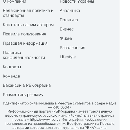
О компании
Новости Украины
Редакционная политика и
Аналитика
стандарты
Политика
Как стать нашим автором
Бизнес
Правила пользования
Жизнь
Правовая информация
Развлечения
Политика
Lifestyle
конфиденциальности
Контакты
Команда
Вакансии в РБК-Украина
Разместить рекламу
Идентификатор онлайн-медиа в Реестре субъектов в сфере медиа
— R40-05347
Информационный портал «РБК-Украина» имеет трехязычную
версию (украинскую, русскую и английскую), главная страница
портала –
https://www.rbc.ua
. Фотографии, изображения
принадлежат их правообладателям. Все фотографии на Портале,
авторами которых являются журналисты РБК-Украина,