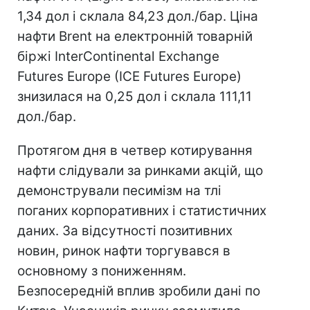
1,34 дол і склала 84,23 дол./бар. Ціна
нафти Brent на електронній товарній
біржі InterContinental Exchange
Futures Europe (IСE Futures Europe)
знизилася на 0,25 дол і склала 111,11
дол./бар.
Протягом дня в четвер котирування
нафти слідували за ринками акцій, що
демонстрували песимізм на тлі
поганих корпоративних і статистичних
даних. За відсутності позитивних
новин, ринок нафти торгувався в
основному з пониженням.
Безпосередній вплив зробили дані по