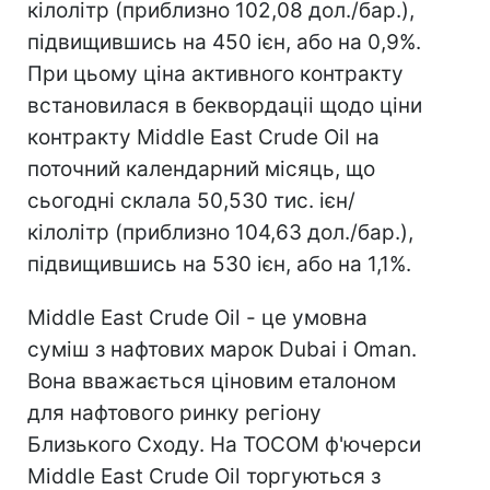
кілолітр (приблизно 102,08 дол./бар.),
підвищившись на 450 ієн, або на 0,9%.
При цьому ціна активного контракту
встановилася в беквордаціі щодо ціни
контракту Middle East Crude Oil на
поточний календарний місяць, що
сьогодні склала 50,530 тис. ієн/
кілолітр (приблизно 104,63 дол./бар.),
підвищившись на 530 ієн, або на 1,1%.
Middle East Crude Oil - це умовна
суміш з нафтових марок Dubai і Oman.
Вона вважається ціновим еталоном
для нафтового ринку регіону
Близького Сходу. На TOCOM ф'ючерси
Middle East Crude Oil торгуються з