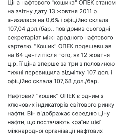
Ціна нафтового "кошика" ОПЕК станом
на звітну дату 13 жовтня 2011 р.
знизилася на 0,6% і офіційно склала
107,04 дол./бар., повідомив сьогодні
секретаріат міжнародного нафтового
картелю. "Кошик" ОПЕК подешевшав
на 64 центи після того, як 12 жовтня
ц.р. її ціна вперше за три з половиною
тижні перевищила відмітку 107 дол. і
офіційно склала 107,68 дол./бар.
Нафтовий "кошик" ОПЕК є одним з
ключових індикаторів світового ринку
нафти. Він відображає середню ціну
нафти, що постачають країни цієї
міжнародної організації нафтових