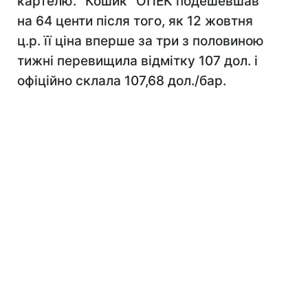
картелю. "Кошик" ОПЕК подешевшав
на 64 центи після того, як 12 жовтня
ц.р. її ціна вперше за три з половиною
тижні перевищила відмітку 107 дол. і
офіційно склала 107,68 дол./бар.