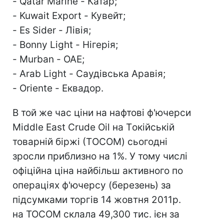
- Qatar Marine - Катар;
- Kuwait Export - Кувейт;
- Es Sider - Лівія;
- Bonny Light - Нігерія;
- Murban - ОАЕ;
- Arab Light - Саудівська Аравія;
- Oriente - Еквадор.
В той же час ціни на нафтові ф'ючерси
Middle East Crude Oil на Tокійській
товарній біржі (ТOCOM) сьогодні
зросли приблизно на 1%. У тому числі
офіційна ціна найбільш активного по
операціях ф'ючерсу (березень) за
підсумками торгів 14 жовтня 2011р.
на TOCOM склала 49,300 тис. ієн за