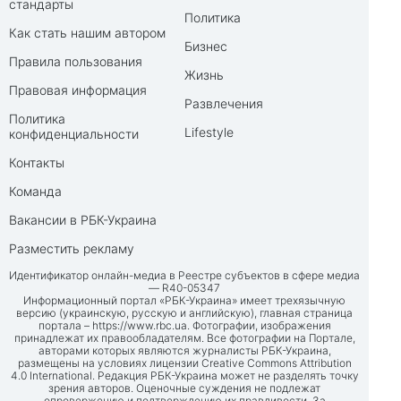
стандарты
Политика
Как стать нашим автором
Бизнес
Правила пользования
Жизнь
Правовая информация
Развлечения
Политика
Lifestyle
конфиденциальности
Контакты
Команда
Вакансии в РБК-Украина
Разместить рекламу
Идентификатор онлайн-медиа в Реестре субъектов в сфере медиа
— R40-05347
Информационный портал «РБК-Украина» имеет трехязычную
версию (украинскую, русскую и английскую), главная страница
портала –
https://www.rbc.ua
. Фотографии, изображения
принадлежат их правообладателям. Все фотографии на Портале,
авторами которых являются журналисты РБК-Украина,
размещены на условиях лицензии Creative Commons Attribution
4.0 International. Редакция РБК-Украина может не разделять точку
зрения авторов. Оценочные суждения не подлежат
опровержению и подтверждению их правдивости. За