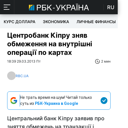
RU
КУРС ДОЛЛАРА
ЭКОНОМИКА
ЛИЧНЫЕ ФИНАНСЫ
T
Центробанк Кіпру зняв
обмеження на внутрішні
операції по картах
18:39 29.03.2013 Пт
2 мин
RBC.UA
Не трать время на шум! Читай только
суть из
РБК-Украина в Google
Центральний банк Кіпру заявив про
зняття обмежень на транзакції і