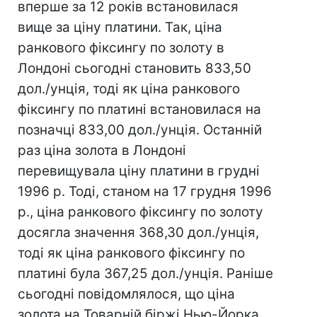
вперше за 12 років встановилася
вище за ціну платини. Так, ціна
ранкового фіксингу по золоту в
Лондоні сьогодні становить 833,50
дол./унція, тоді як ціна ранкового
фіксингу по платині встановилася на
позначці 833,00 дол./унція. Останній
раз ціна золота в Лондоні
перевищувала ціну платини в грудні
1996 р. Тоді, станом на 17 грудня 1996
р., ціна ранкового фіксингу по золоту
досягла значення 368,30 дол./унція,
тоді як ціна ранкового фіксингу по
платині була 367,25 дол./унція. Раніше
сьогодні повідомлялося, що ціна
золота на Товарній біржі Нью-Йорка