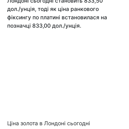
Лондоні сьогодні становить 833,50
дол./унція, тоді як ціна ранкового
фіксингу по платині встановилася на
позначці 833,00 дол./унція.
Ціна золота в Лондоні сьогодні