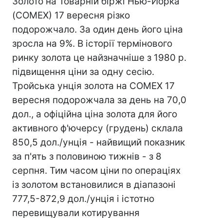
Золото на Товарній біржі Нью-Йорка
(COMEX) 17 вересня різко
подорожчало. За один день його ціна
зросла на 9%. В історії термінового
ринку золота це найзначніше з 1980 р.
підвищення ціни за одну сесію.
Тройська унція золота на COMEX 17
вересня подорожчала за день на 70,0
дол., а офіційна ціна золота для його
активного ф'ючерсу (грудень) склала
850,5 дол./унція - найвищий показник
за п'ять з половиною тижнів - з 8
серпня. Тим часом ціни по операціях
із золотом встановилися в діапазоні
777,5-872,9 дол./унція і істотно
перевищували котирування