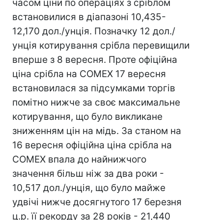
часом ціни по операціях з сріблом
встановилися в діапазоні 10,435-
12,170 дол./унція. Позначку 12 дол./
унція котирування срібла перевищили
вперше з 8 вересня. Проте офіційна
ціна срібла на COMEX 17 вересня
встановилася за підсумками торгів
помітно нижче за своє максимальне
котирування, що було викликане
зниженням цін на мідь. За станом на
16 вересня офіційна ціна срібла на
COMEX впала до найнижчого
значення більш ніж за два роки -
10,517 дол./унція, що було майже
удвічі нижче досягнутого 17 березня
ц.р. її рекорду за 28 років - 21,440