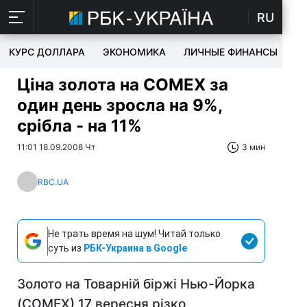
RU
КУРС ДОЛЛАРА
ЭКОНОМИКА
ЛИЧНЫЕ ФИНАНСЫ
T
Ціна золота на COMEX за
один день зросла на 9%,
срібла - на 11%
11:01 18.09.2008 Чт
3 мин
RBC.UA
Не трать время на шум! Читай только
суть из
РБК-Украина в Google
Золото на Товарній біржі Нью-Йорка
(COMEX) 17 вересня різко