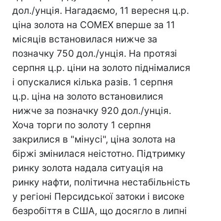
дол./унція. Нагадаємо, 11 вересня ц.р.
ціна золота на COMEX вперше за 11
місяців встановилася нижче за
позначку 750 дол./унція. На протязі
серпня ц.р. ціни на золото піднімалися
і опускалися кілька разів. 1 серпня
ц.р. ціна на золото встановилися
нижче за позначку 920 дол./унція.
Хоча торги по золоту 1 серпня
закрилися в "мінусі", ціна золота на
біржі змінилася неістотно. Підтримку
ринку золота надала ситуація на
ринку нафти, політична нестабільність
у регіоні Персидської затоки і високе
безробіття в США, що досягло в липні