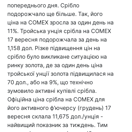
попереднього дня. Срібло
подорожчало ще більше. Так, його
ціна на COMEX зросла за один день на
11%. Тройська унція срібла на COMEX
17 вересня подорожчала за день на
1,158 дол. Різке підвищення цін на
срібло було викликане ситуацією на
ринку золота, де за один день ціна
тройської унції золота підвищилася на
70 дол., або на 9%, що технічно
зумовило активні купівлі срібла.
Офіційна ціна срібла на COMEX для
його активного ф'ючерсу (грудень) 17
вересня склала 11,675 дол./унція -
найвищий показник за тиждень. Тим